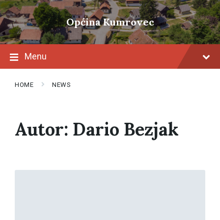
Skip
Skip
Skip
to
to
to
Općina Kumrovec
content
main
footer
navigation
Menu
HOME
NEWS
Autor:
Dario Bezjak
Read
More