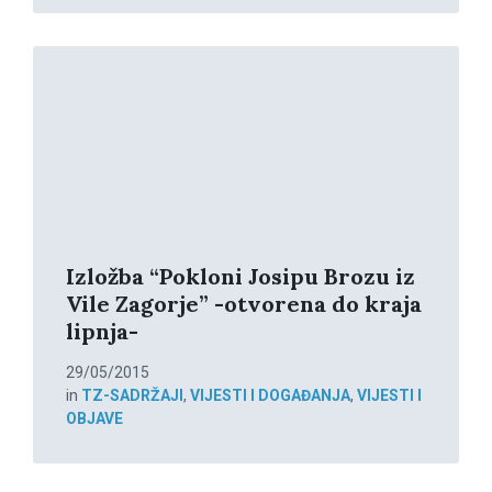
Read
More
Izložba “Pokloni Josipu Brozu iz
Vile Zagorje” -otvorena do kraja
lipnja-
29/05/2015
in
TZ-SADRŽAJI
,
VIJESTI I DOGAĐANJA
,
VIJESTI I
OBJAVE