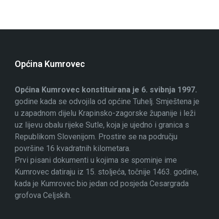
objava
Općina Kumrovec
Općina Kumrovec konstituirana je 6. svibnja 1997.
godine kada se odvojila od općine Tuhelj. Smještena je
u zapadnom dijelu Krapinsko-zagorske županije i leži
uz lijevu obalu rijeke Sutle, koja je ujedno i granica s
Republikom Slovenijom. Prostire se na području
površine 16 kvadratnih kilometara.
Prvi pisani dokumenti u kojima se spominje ime
Kumrovec datiraju iz 15. stoljeća, točnije 1463. godine,
kada je Kumrovec bio jedan od posjeda Cesargrada
grofova Celjskih.