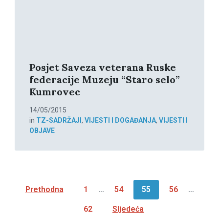
Posjet Saveza veterana Ruske
federacije Muzeju “Staro selo”
Kumrovec
14/05/2015
in
TZ-SADRŽAJI
,
VIJESTI I DOGAĐANJA
,
VIJESTI I
OBJAVE
Brojevi
Prethodna
1
…
54
55
56
…
stranica
62
Sljedeća