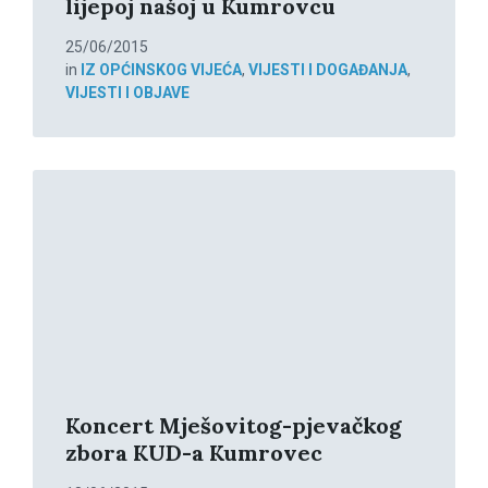
lijepoj našoj u Kumrovcu
25/06/2015
in
IZ OPĆINSKOG VIJEĆA
,
VIJESTI I DOGAĐANJA
,
VIJESTI I OBJAVE
Read
More
Koncert Mješovitog-pjevačkog
zbora KUD-a Kumrovec