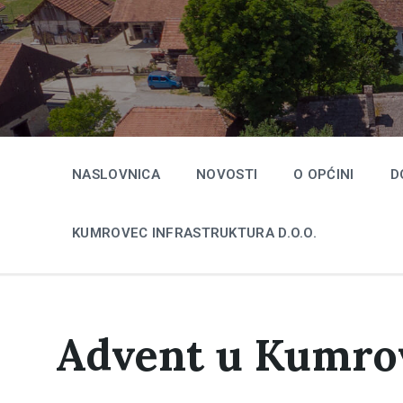
Skip
Skip
Skip
to
to
to
content
main
footer
navigation
NASLOVNICA
NOVOSTI
O OPĆINI
D
KUMROVEC INFRASTRUKTURA D.O.O.
Advent u Kumrov