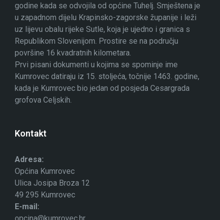
godine kada se odvojila od općine Tuhelj. Smještena je
u zapadnom dijelu Krapinsko-zagorske županije i leži
uz lijevu obalu rijeke Sutle, koja je ujedno i granica s
Republikom Slovenijom. Prostire se na području
površine 16 kvadratnih kilometara.
Prvi pisani dokumenti u kojima se spominje ime
Kumrovec datiraju iz 15. stoljeća, točnije 1463. godine,
kada je Kumrovec bio jedan od posjeda Cesargrada
grofova Celjskih.
Kontakt
Adresa:
Općina Kumrovec
Ulica Josipa Broza 12
49 295 Kumrovec
E-mail:
opcina@kumrovec.hr