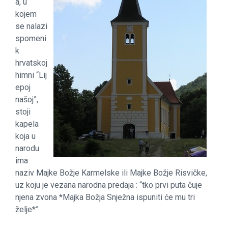
a, u
kojem
se nalazi
spomeni
k
hrvatskoj
himni “Lij
epoj
našoj”,
stoji
kapela
koja u
narodu
ima
naziv Majke Božje Karmelske ili Majke Božje Risvičke,
uz koju je vezana narodna predaja : “tko prvi puta čuje
njena zvona *Majka Božja Snježna ispuniti će mu tri
želje*”