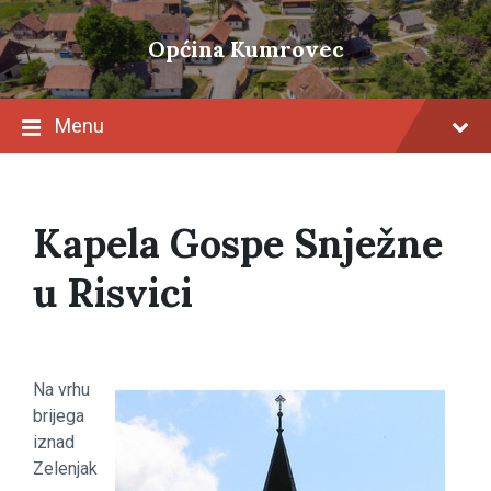
Skip
Skip
Skip
to
to
to
Općina Kumrovec
content
main
footer
navigation
Menu
Kapela Gospe Snježne
u Risvici
Na vrhu
brijega
iznad
Zelenjak