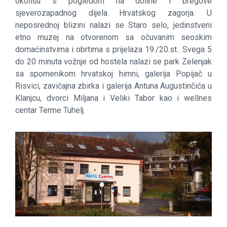
okolišu s pogledom na doline i bregove
sjeverozapadnog dijela Hrvatskog zagorja. U
neposrednoj blizini nalazi se Staro selo, jedinstveni
etno muzej na otvorenom sa očuvanim seoskim
domaćinstvima i obrtima s prijelaza 19./20.st.. Svega 5
do 20 minuta vožnje od hostela nalazi se park Zelenjak
sa spomenikom hrvatskoj himni, galerija Popijač u
Risvici, zavičajna zbirka i galerija Antuna Augustinčića u
Klanjcu, dvorci Miljana i Veliki Tabor kao i wellnes
centar Terme Tuhelj.