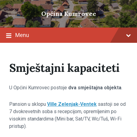
Skip
Skip
Skip
to
to
to
Općina Kumrovec
content
main
footer
navigation
Menu
Smještajni kapaciteti
U Općini Kumrovec postoje
dva smještajna objekta
.
Pansion u sklopu
Ville Zelenjak-Ventek
sastoji se od
7 dvokrevetnih soba s recepcijom, opremljenim po
visokim standardima (Mini bar, Sat/TV, Wc/Tuš, Wi-Fi
pristup).