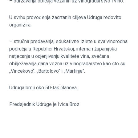
– održavanja običaja vezanih uz vinogradarstvo i vino.
U svrhu provođenja zacrtanih ciljeva Udruga redovito
organizira:
– stručna predavanja, edukativne izlete u sva vinorodna
područja u Republici Hrvatskoj, interna i županijska
natjecanja u ocjenjivanju kvalitete vina, svečana
obilježavanja dana vezna uz vinogradarstvo kao što su
„Vincekovo“, „Bartolovo“ i „Martinje“.
Udruga broji oko 50-tak članova.
Predsjednik Udruge je Ivica Broz.