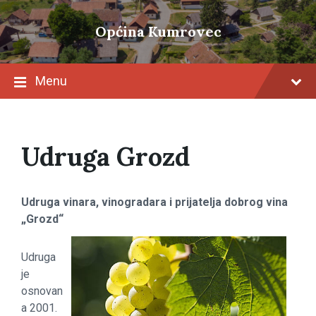
Skip
Skip
Skip
to
to
to
Općina Kumrovec
content
main
footer
navigation
Menu
Udruga Grozd
Udruga vinara, vinogradara i prijatelja dobrog vina
„Grozd“
Udruga
je
osnovan
a 2001.