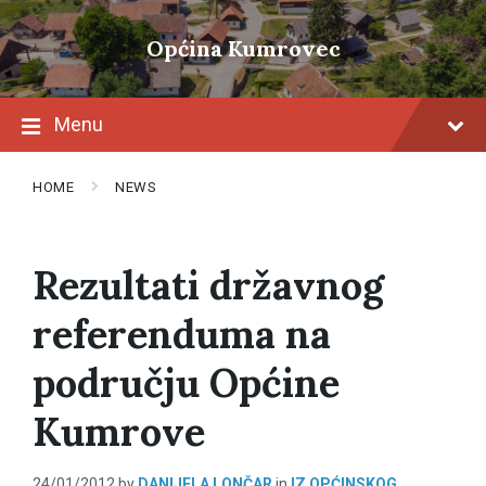
Skip
Skip
Skip
to
to
to
Općina Kumrovec
content
main
footer
navigation
Menu
HOME
NEWS
Rezultati državnog
referenduma na
području Općine
Kumrove
24/01/2012
by
DANIJELA LONČAR
in
IZ OPĆINSKOG