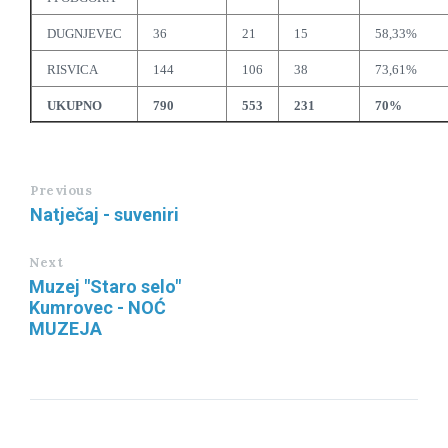
DUGNJEVEC
36
21
15
58,33%
RISVICA
144
106
38
73,61%
UKUPNO
790
553
231
70%
Previous
Natječaj - suveniri
Next
Muzej "Staro selo"
Kumrovec - NOĆ
MUZEJA