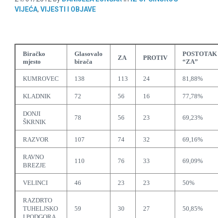
VIJEĆA
,
VIJESTI I OBJAVE
Biračko
Glasovalo
POSTOTAK
ZA
PROTIV
mjesto
birača
“ZA”
KUMROVEC
138
113
24
81,88%
KLADNIK
72
56
16
77,78%
DONJI
78
56
23
69,23%
ŠKRNIK
RAZVOR
107
74
32
69,16%
RAVNO
110
76
33
69,09%
BREZJE
VELINCI
46
23
23
50%
RAZDRTO
TUHELJSKO
59
30
27
50,85%
I PODGORA