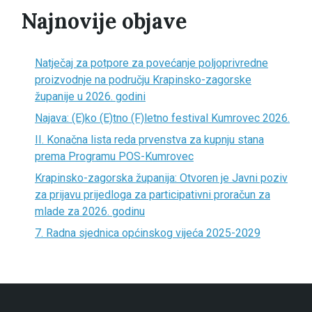
Najnovije objave
Natječaj za potpore za povećanje poljoprivredne
proizvodnje na području Krapinsko-zagorske
županije u 2026. godini
Najava: (E)ko (E)tno (F)letno festival Kumrovec 2026.
II. Konačna lista reda prvenstva za kupnju stana
prema Programu POS-Kumrovec
Krapinsko-zagorska županija: Otvoren je Javni poziv
za prijavu prijedloga za participativni proračun za
mlade za 2026. godinu
7. Radna sjednica općinskog vijeća 2025-2029