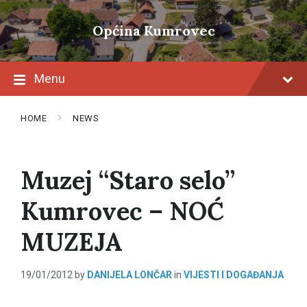
Skip
Skip
Skip
to
to
to
Općina Kumrovec
content
main
footer
navigation
Menu
HOME
NEWS
Muzej “Staro selo”
Kumrovec – NOĆ
MUZEJA
19/01/2012
by
DANIJELA LONČAR
in
VIJESTI I DOGAĐANJA