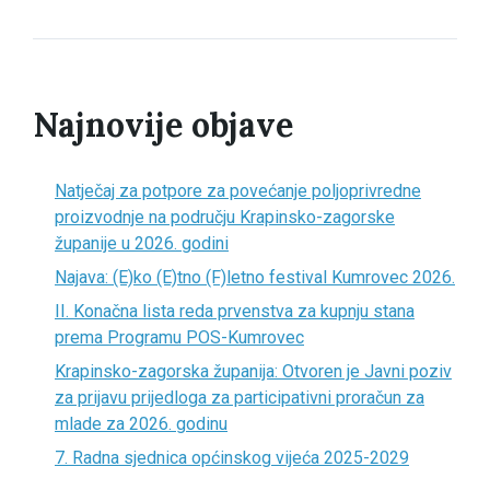
Najnovije objave
Natječaj za potpore za povećanje poljoprivredne
proizvodnje na području Krapinsko-zagorske
županije u 2026. godini
Najava: (E)ko (E)tno (F)letno festival Kumrovec 2026.
II. Konačna lista reda prvenstva za kupnju stana
prema Programu POS-Kumrovec
Krapinsko-zagorska županija: Otvoren je Javni poziv
za prijavu prijedloga za participativni proračun za
mlade za 2026. godinu
7. Radna sjednica općinskog vijeća 2025-2029