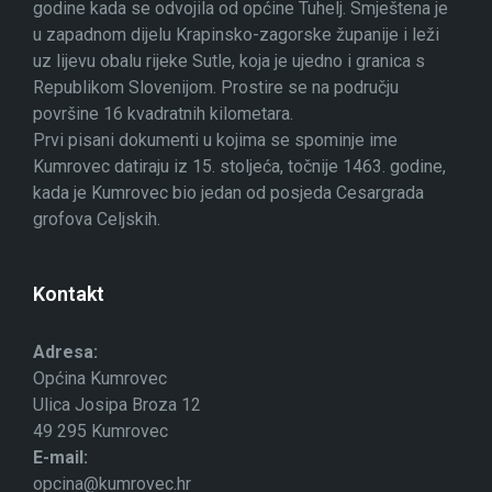
godine kada se odvojila od općine Tuhelj. Smještena je
u zapadnom dijelu Krapinsko-zagorske županije i leži
uz lijevu obalu rijeke Sutle, koja je ujedno i granica s
Republikom Slovenijom. Prostire se na području
površine 16 kvadratnih kilometara.
Prvi pisani dokumenti u kojima se spominje ime
Kumrovec datiraju iz 15. stoljeća, točnije 1463. godine,
kada je Kumrovec bio jedan od posjeda Cesargrada
grofova Celjskih.
Kontakt
Adresa:
Općina Kumrovec
Ulica Josipa Broza 12
49 295 Kumrovec
E-mail:
opcina@kumrovec.hr