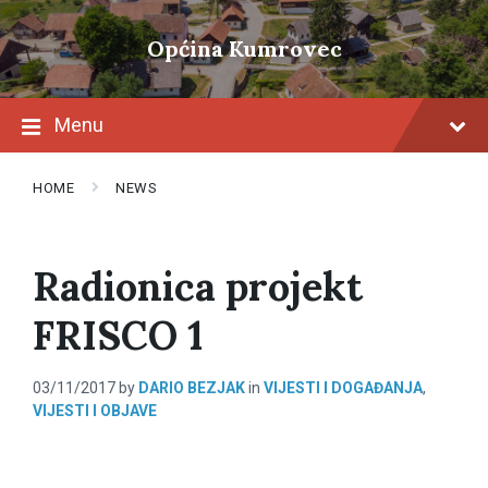
Skip
Skip
Skip
to
to
to
Općina Kumrovec
content
main
footer
navigation
Menu
HOME
NEWS
Radionica projekt
FRISCO 1
03/11/2017
by
DARIO BEZJAK
in
VIJESTI I DOGAĐANJA
,
VIJESTI I OBJAVE