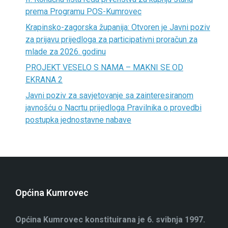
prema Programu POS-Kumrovec
Krapinsko-zagorska županija: Otvoren je Javni poziv
za prijavu prijedloga za participativni proračun za
mlade za 2026. godinu
PROJEKT VESELO S NAMA – MAKNI SE OD
EKRANA 2
Javni poziv za savjetovanje sa zainteresiranom
javnošću o Nacrtu prijedloga Pravilnika o provedbi
postupka jednostavne nabave
Općina Kumrovec
Općina Kumrovec konstituirana je 6. svibnja 1997.