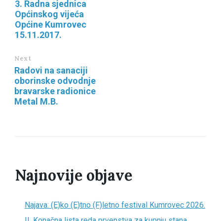
3. Radna sjednica
Općinskog vijeća
Općine Kumrovec
15.11.2017.
Next
Radovi na sanaciji
oborinske odvodnje
bravarske radionice
Metal M.B.
Najnovije objave
Najava: (E)ko (E)tno (F)letno festival Kumrovec 2026.
II. Konačna lista reda prvenstva za kupnju stana