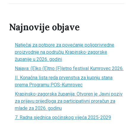
Najnovije objave
Natječaj za potpore za povećanje poljoprivredne
proizvodnje na području Krapinsko-zagorske
županije u 2026. godini
Najava: (E)ko (E)tno (F)letno festival Kumrovec 2026.
II. Konačna lista reda prvenstva za kupnju stana
prema Programu POS-Kumrovec
Krapinsko-zagorska županija: Otvoren je Javni poziv
za prijavu prijedloga za participativni proračun za
mlade za 2026. godinu
7. Radna sjednica općinskog vijeća 2025-2029