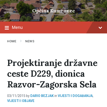
Skip
Skip
Skip
to
to
to
Općina Kumrovec
content
main
footer
navigation
Menu
HOME
NEWS
Projektiranje državne
ceste D229, dionica
Razvor-Zagorska Sela
03/11/2015
by
DARIO BEZJAK
in
VIJESTI I DOGAĐANJA
,
VIJESTI I OBJAVE