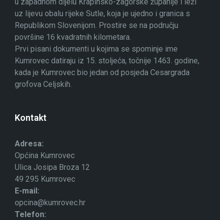
u zapadnom dijelu Krapinsko-zagorske županije i leži
uz lijevu obalu rijeke Sutle, koja je ujedno i granica s
Republikom Slovenijom. Prostire se na području
površine 16 kvadratnih kilometara.
Prvi pisani dokumenti u kojima se spominje ime
Kumrovec datiraju iz 15. stoljeća, točnije 1463. godine,
kada je Kumrovec bio jedan od posjeda Cesargrada
grofova Celjskih.
Kontakt
Adresa:
Općina Kumrovec
Ulica Josipa Broza 12
49 295 Kumrovec
E-mail:
opcina@kumrovec.hr
Telefon: