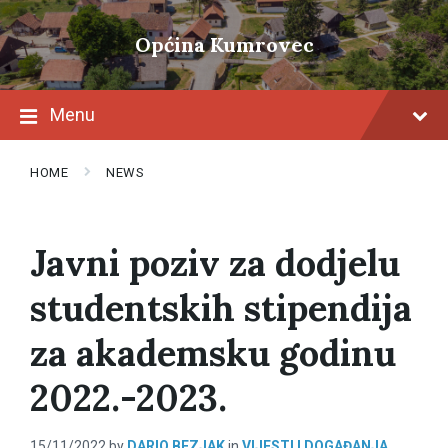
Skip
Skip
Skip
to
to
to
Općina Kumrovec
content
main
footer
navigation
Menu
HOME
NEWS
Javni poziv za dodjelu
studentskih stipendija
za akademsku godinu
2022.-2023.
15/11/2022
by
DARIO BEZJAK
in
VIJESTI I DOGAĐANJA