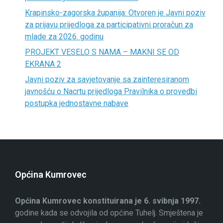
Krapinsko-zagorska županija: Otvoren je Javni poziv
za prijavu prijedloga za participativni proračun za
mlade za 2026. godinu
PROJEKT VESELO S NAMA – MAKNI SE OD
EKRANA 2
Javni poziv za savjetovanje sa zainteresiranom
javnošću o Nacrtu prijedloga Pravilnika o provedbi
postupka jednostavne nabave
Općina Kumrovec
Općina Kumrovec konstituirana je 6. svibnja 1997.
godine kada se odvojila od općine Tuhelj. Smještena je