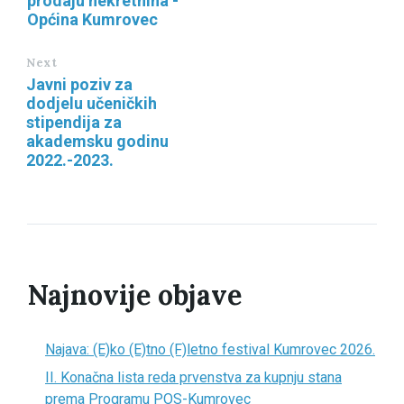
prodaju nekretnina -
Općina Kumrovec
Next
Javni poziv za
dodjelu učeničkih
stipendija za
akademsku godinu
2022.-2023.
Najnovije objave
Najava: (E)ko (E)tno (F)letno festival Kumrovec 2026.
II. Konačna lista reda prvenstva za kupnju stana
prema Programu POS-Kumrovec