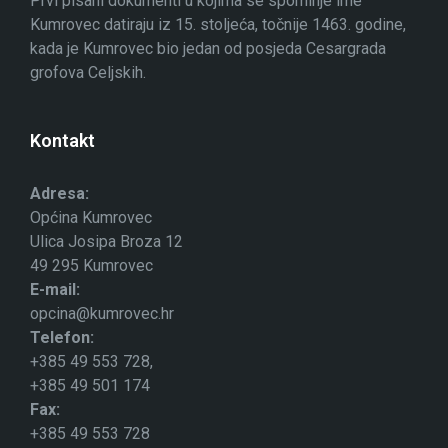
Prvi pisani dokumenti u kojima se spominje ime
Kumrovec datiraju iz 15. stoljeća, točnije 1463. godine,
kada je Kumrovec bio jedan od posjeda Cesargrada
grofova Celjskih.
Kontakt
Adresa:
Općina Kumrovec
Ulica Josipa Broza 12
49 295 Kumrovec
E-mail:
opcina@kumrovec.hr
Telefon:
+385 49 553 728,
+385 49 501 174
Fax:
+385 49 553 728