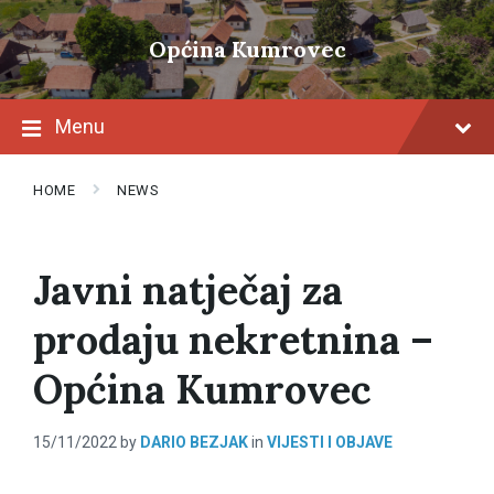
Skip
Skip
Skip
to
to
to
Općina Kumrovec
content
main
footer
navigation
Menu
HOME
NEWS
Javni natječaj za
prodaju nekretnina –
Općina Kumrovec
15/11/2022
by
DARIO BEZJAK
in
VIJESTI I OBJAVE