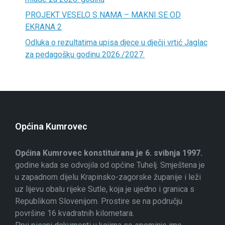
PROJEKT VESELO S NAMA – MAKNI SE OD
EKRANA 2
Odluka o rezultatima upisa djece u dječji vrtić Jaglac
za pedagošku godinu 2026./2027.
Općina Kumrovec
Općina Kumrovec konstituirana je 6. svibnja 1997.
godine kada se odvojila od općine Tuhelj. Smještena je
u zapadnom dijelu Krapinsko-zagorske županije i leži
uz lijevu obalu rijeke Sutle, koja je ujedno i granica s
Republikom Slovenijom. Prostire se na području
površine 16 kvadratnih kilometara.