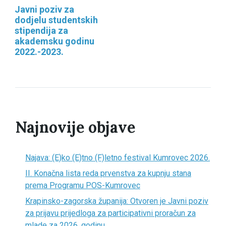
Javni poziv za
dodjelu studentskih
stipendija za
akademsku godinu
2022.-2023.
Najnovije objave
Najava: (E)ko (E)tno (F)letno festival Kumrovec 2026.
II. Konačna lista reda prvenstva za kupnju stana
prema Programu POS-Kumrovec
Krapinsko-zagorska županija: Otvoren je Javni poziv
za prijavu prijedloga za participativni proračun za
mlade za 2026. godinu