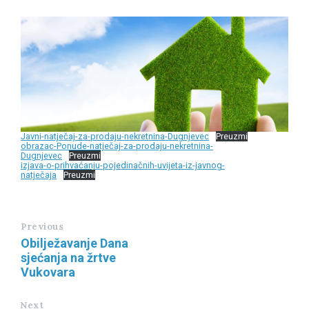
Javni-natječaj-za-prodaju-nekretnina-Dugnjevec
Preuzmi
obrazac-Ponude-natječaj-za-prodaju-nekretnina-
Dugnjevec
Preuzmi
izjava-o-prihvaćanju-pojedinačnih-uvijeta-iz-javnog-
natječaja
Preuzmi
Previous
Obilježavanje Dana
sjećanja na žrtve
Vukovara
Next