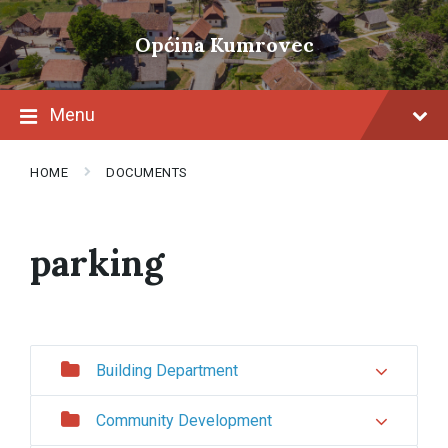
Skip
Skip
Skip
to
to
to
Općina Kumrovec
content
main
footer
navigation
Menu
HOME
DOCUMENTS
parking
Building Department
Community Development