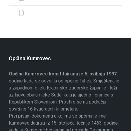
Općina Kumrovec
Općina Kumrovec konstituirana je 6. svibnja 1997.
godine kada se odvojila od općine Tuhelj. Smještena je
u zapadnom dijelu Krapinsko-zagorske županije i leži
uz lijevu obalu rijeke Sutle, koja je ujedno i granica s
Republikom Slovenijom. Prostire se na području
površine 16 kvadratnih kilometara.
Prvi pisani dokumenti u kojima se spominje ime
Kumrovec datiraju iz 15. stoljeća, točnije 1463. godine,
kada je Kumrovec bio jedan od posjeda Cesargrada