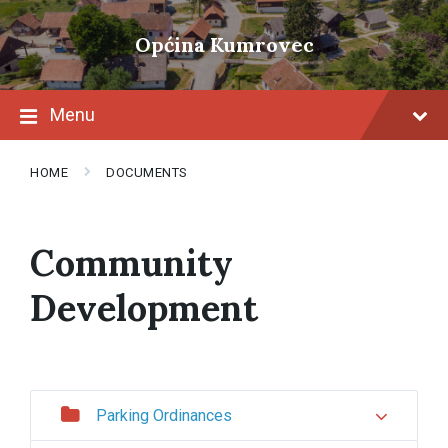
Skip
Skip
Skip
to
to
to
Općina Kumrovec
content
main
footer
navigation
Menu
HOME
DOCUMENTS
Community
Development
Parking Ordinances