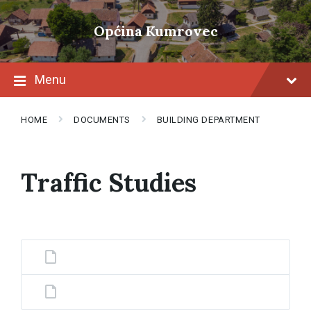
Skip
Skip
Skip
to
to
to
Općina Kumrovec
content
main
footer
navigation
Menu
HOME
DOCUMENTS
BUILDING DEPARTMENT
Traffic Studies