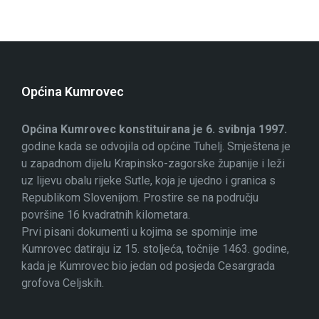
Općina Kumrovec
Općina Kumrovec konstituirana je 6. svibnja 1997.
godine kada se odvojila od općine Tuhelj. Smještena je
u zapadnom dijelu Krapinsko-zagorske županije i leži
uz lijevu obalu rijeke Sutle, koja je ujedno i granica s
Republikom Slovenijom. Prostire se na području
površine 16 kvadratnih kilometara.
Prvi pisani dokumenti u kojima se spominje ime
Kumrovec datiraju iz 15. stoljeća, točnije 1463. godine,
kada je Kumrovec bio jedan od posjeda Cesargrada
grofova Celjskih.