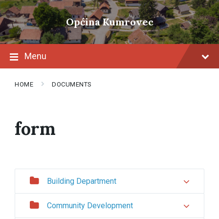
Skip
Skip
Skip
to
to
to
Općina Kumrovec
content
main
footer
navigation
Menu
HOME
DOCUMENTS
form
Building Department
Community Development