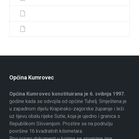
Općina Kumrovec
Općina Kumrovec konstituirana je 6. svibnja 1997.
godine kada se odvojila od općine Tuhelj. Smještena je
u zapadnom dijelu Krapinsko-zagorske županije i leži
uz lijevu obalu rijeke Sutle, koja je ujedno i granica s
Republikom Slovenijom. Prostire se na području
površine 16 kvadratnih kilometara.
Prvi pisani dokumenti u kojima se spominje ime