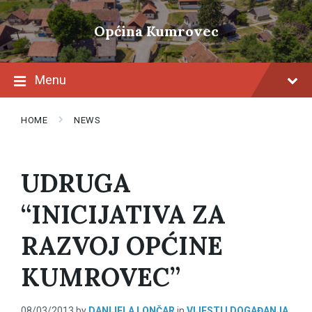
Skip
Skip
Skip
to
to
to
Općina Kumrovec
content
main
footer
navigation
Menu
HOME
NEWS
UDRUGA
“INICIJATIVA ZA
RAZVOJ OPĆINE
KUMROVEC”
08/03/2013
by
DANIJELA LONČAR
in
VIJESTI I DOGAĐANJA