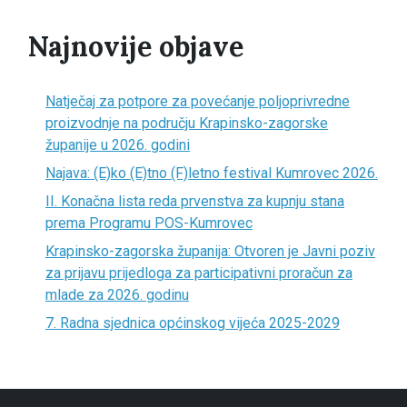
Najnovije objave
Natječaj za potpore za povećanje poljoprivredne
proizvodnje na području Krapinsko-zagorske
županije u 2026. godini
Najava: (E)ko (E)tno (F)letno festival Kumrovec 2026.
II. Konačna lista reda prvenstva za kupnju stana
prema Programu POS-Kumrovec
Krapinsko-zagorska županija: Otvoren je Javni poziv
za prijavu prijedloga za participativni proračun za
mlade za 2026. godinu
7. Radna sjednica općinskog vijeća 2025-2029