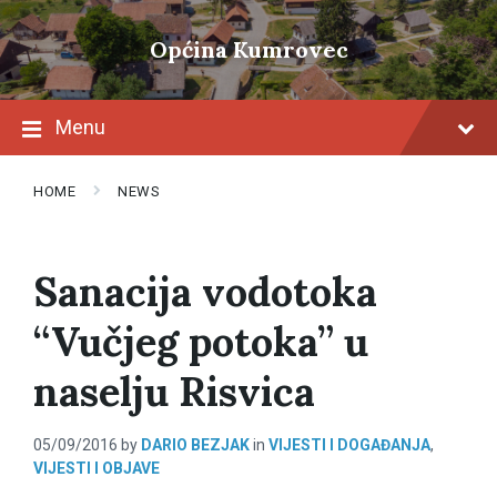
Skip
Skip
Skip
to
to
to
Općina Kumrovec
content
main
footer
navigation
Menu
HOME
NEWS
Sanacija vodotoka
“Vučjeg potoka” u
naselju Risvica
05/09/2016
by
DARIO BEZJAK
in
VIJESTI I DOGAĐANJA
,
VIJESTI I OBJAVE