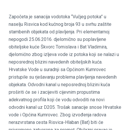
Započeta je sanacija vodotoka “Vučjeg potoka” u
naselju Risvica kod kućnog broja 93 u svrhu zaštite
stambenih objekata od plavljenja. Pri elementarnoj
nepogodi 25.06.2016. djelomično su poplavljene
obiteljske kuće Škvorc Tomislava i Bat Vladimira,
djelomićno zbog izljeva vode iz potoka koji se nalazi u
neposrednoj blizini navedenih obiteljskih kuća.
Hrvatske Vode u suradnji sa Općinom Kumrovec
pristupile su rješavanju problema plavljenja navedenih
objekata. Odvodni kanal u neposrednoj blizini kuća
proširiti će se i zacijeviti cijevnim propustima
adekvatnog profila koji će vodu odvoditi na novi
odvodni kanal uz D205. Trošak sanacije snose Hrvatske
vode i Općina Kumrovec. Zbog izvođenja radova
nerazvrstana cesta Risvica-Hlaban (Bat) biti će
privremeno zatvorena za promet. Obilazni pravac je