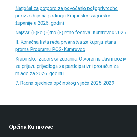
Natječaj za potpore za povećanje poljoprivredne
proizvodnje na području Krapinsko-zagorske
županije u 2026. godini
Najava: (E)ko (E)tno (F)letno festival Kumrovec 2026.
II. Konačna lista reda prvenstva za kupnju stana
prema Programu POS-Kumrovec
Krapinsko-zagorska županija: Otvoren je Javni poziv
za prijavu prijedloga za participativni proračun za
mlade za 2026. godinu
7. Radna sjednica općinskog vijeća 2025-2029
Općina Kumrovec