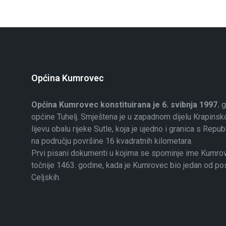
Općina Kumrovec
Općina Kumrovec konstituirana je 6. svibnja 1997.
g
općine Tuhelj. Smještena je u zapadnom dijelu Krapinsko
lijevu obalu rijeke Sutle, koja je ujedno i granica s Rep
na području površine 16 kvadratnih kilometara.
Prvi pisani dokumenti u kojima se spominje ime Kumrovec
točnije 1463. godine, kada je Kumrovec bio jedan od p
Celjskih.