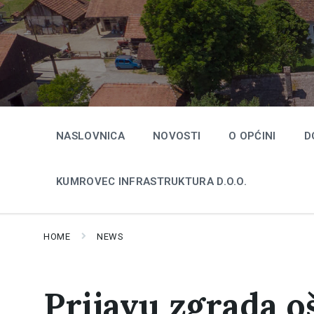
Skip
Skip
Skip
to
to
to
content
main
footer
navigation
NASLOVNICA
NOVOSTI
O OPĆINI
D
KUMROVEC INFRASTRUKTURA D.O.O.
HOME
NEWS
Prijavu zgrada o