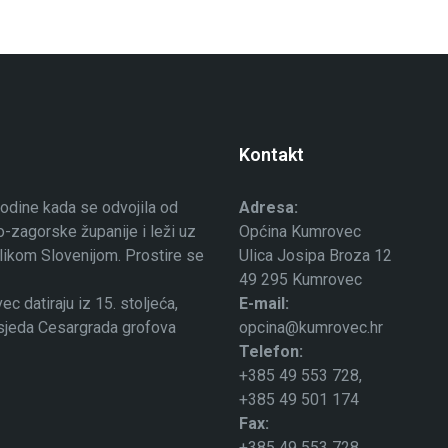
Kontakt
odine kada se odvojila od
Adresa:
-zagorske županije i leži uz
Općina Kumrovec
ublikom Slovenijom. Prostire se
Ulica Josipa Broza 12
49 295 Kumrovec
 datiraju iz 15. stoljeća,
E-mail:
osjeda Cesargrada grofova
opcina@kumrovec.hr
Telefon:
+385 49 553 728,
+385 49 501 174
Fax:
+385 49 553 728