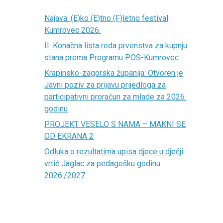
Najava: (E)ko (E)tno (F)letno festival
Kumrovec 2026.
II. Konačna lista reda prvenstva za kupnju
stana prema Programu POS-Kumrovec
Krapinsko-zagorska županija: Otvoren je
Javni poziv za prijavu prijedloga za
participativni proračun za mlade za 2026.
godinu
PROJEKT VESELO S NAMA – MAKNI SE
OD EKRANA 2
Odluka o rezultatima upisa djece u dječji
vrtić Jaglac za pedagošku godinu
2026./2027.