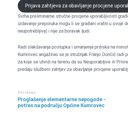
Prijava zahtjeva za obavljanje procjene upora
Svrha preliminarne stručne procjene uporabljivosti građe
izdavanje preporuka mogu li se građani vratiti u svoje d
neupotrebljiva) i nije za boravak ljudi.
Radi olakšavanja postupka i smanjenja pritiska na min
Kumrovec angažirao se je stručnjak Franjo Dončić radi 
za koje se utvrdi na terenu da su Neuporabljive ili Privr
predaju službeni zahtjev za obavljanje procjene uporablj
Previous
Proglašenje elementarne nepogode -
potres na području Općine Kumrovec