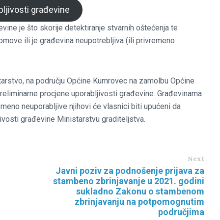
bljivosti građevine
vine je što skorije detektiranje stvarnih oštećenja te
omove ili je građevina neupotrebljiva (ili privremeno
istarstvo, na području Općine Kumrovec na zamolbu Općine
preliminarne procjene uporabljivosti građevine. Građevinama
emeno neuporabljive njihovi će vlasnici biti upućeni da
ivosti građevine Ministarstvu graditeljstva.
Next
Javni poziv za podnošenje prijava za
stambeno zbrinjavanje u 2021. godini
sukladno Zakonu o stambenom
zbrinjavanju na potpomognutim
područjima