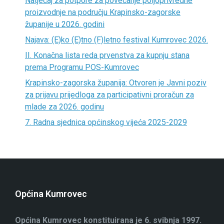
Natječaj za potpore za povećanje poljoprivredne
proizvodnje na području Krapinsko-zagorske
županije u 2026. godini
Najava: (E)ko (E)tno (F)letno festival Kumrovec 2026.
II. Konačna lista reda prvenstva za kupnju stana
prema Programu POS-Kumrovec
Krapinsko-zagorska županija: Otvoren je Javni poziv
za prijavu prijedloga za participativni proračun za
mlade za 2026. godinu
7. Radna sjednica općinskog vijeća 2025-2029
Općina Kumrovec
Općina Kumrovec konstituirana je 6. svibnja 1997.