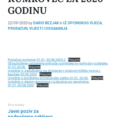
GODINU
22/09/2020
by
DARIO BEZJAK
in
IZ OPĆINSKOG VIJEĆA
,
PRORAČUN
,
VIJESTI I DOGAĐANJA
Proračun-izvršenje-01.01.-30.06.2020-2
Preuzmi
Obrazloženje-ostvarenja-prihoda-i-primitaka-te-rashoda-i-izdataka-
01.01-30.06.
Preuzmi
Izvještaj-o-zaduživanju-na-domaćen-i-stranom-tržištu-novca-i-
kapitala-30.06.2020
Preuzmi
Izvještaj-o-korištenju-proračunske-zalihe-01.01.-30.06.
Preuzmi
Izvještaj-o-danim-jamstvima-i-izdacima-po-jamstvima-
01.01.-30.06.2020
Preuzmi
Previous
Javni poziv za
podnošenje zahtjeva