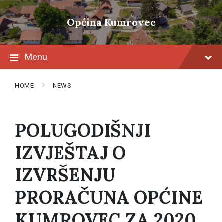
Skip
Skip
Skip
to
to
to
Općina Kumrovec
content
main
footer
navigation
Menu
HOME
NEWS
POLUGODIŠNJI
IZVJEŠTAJ O
IZVRŠENJU
PRORAČUNA OPĆINE
KUMROVEC ZA 2020