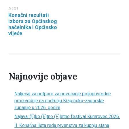
Next
Konačni rezultati
izbora za Općinskog
načelnika i Općinsko
vijeće
Najnovije objave
Natječaj za potpore za povećanje poljoprivredne
proizvodnje na području Krapinsko-zagorske
županije u 2026. godini
Najava: (E)ko (E)tno (F)letno festival Kumrovec 2026.
II. Konačna lista reda prvenstva za kupnju stana