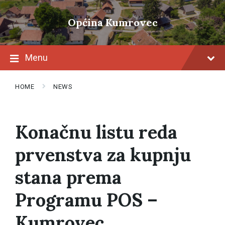
Skip
Skip
Skip
to
to
to
Općina Kumrovec
content
main
footer
navigation
Menu
HOME
NEWS
Konačnu listu reda
prvenstva za kupnju
stana prema
Programu POS –
Kumrovec