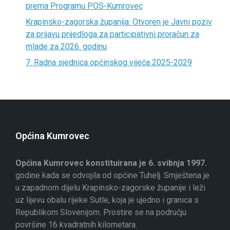
prema Programu POS-Kumrovec
Krapinsko-zagorska županija: Otvoren je Javni poziv
za prijavu prijedloga za participativni proračun za
mlade za 2026. godinu
7. Radna sjednica općinskog vijeća 2025-2029
Općina Kumrovec
Općina Kumrovec konstituirana je 6. svibnja 1997.
godine kada se odvojila od općine Tuhelj. Smještena je
u zapadnom dijelu Krapinsko-zagorske županije i leži
uz lijevu obalu rijeke Sutle, koja je ujedno i granica s
Republikom Slovenijom. Prostire se na području
površine 16 kvadratnih kilometara.