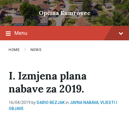
Skip
Skip
Skip
to
to
to
Općina Kumrovec
content
main
footer
navigation
Menu
HOME
NEWS
I. Izmjena plana
nabave za 2019.
16/04/2019
by
DARIO BEZJAK
in
JAVNA NABAVA
,
VIJESTI I
OBJAVE