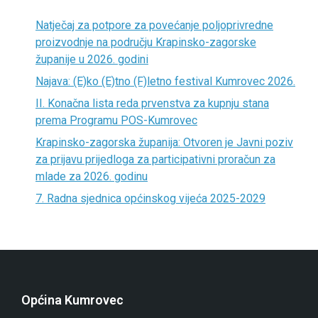
Natječaj za potpore za povećanje poljoprivredne
proizvodnje na području Krapinsko-zagorske
županije u 2026. godini
Najava: (E)ko (E)tno (F)letno festival Kumrovec 2026.
II. Konačna lista reda prvenstva za kupnju stana
prema Programu POS-Kumrovec
Krapinsko-zagorska županija: Otvoren je Javni poziv
za prijavu prijedloga za participativni proračun za
mlade za 2026. godinu
7. Radna sjednica općinskog vijeća 2025-2029
Općina Kumrovec