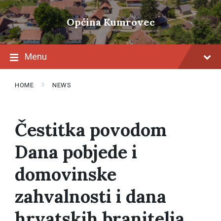
Skip
Skip
Skip
to
to
to
Općina Kumrovec
content
main
footer
navigation
Menu
HOME
NEWS
Čestitka povodom
Dana pobjede i
domovinske
zahvalnosti i dana
hrvatskih branitelja