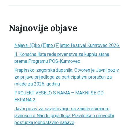
Najnovije objave
Najava: (E)ko (E)tno (F)letno festival Kumrovec 2026.
II. Konačna lista reda prvenstva za kupnju stana
prema Programu POS-Kumrovec
Krapinsko-zagorska županija: Otvoren je Javni poziv
za prijavu prijedloga za participativni proračun za
mlade za 2026. godinu
PROJEKT VESELO S NAMA – MAKNI SE OD
EKRANA 2
Javni poziv za savjetovanje sa zainteresiranom
javnošću o Nacrtu prijedloga Pravilnika o provedbi
postupka jednostavne nabave