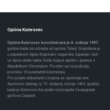
Općina Kumrovec
Općina Kumrovec konstituirana je 6. svibnja 1997.
godine kada se odvojila od općine Tuhelj. Smještena je
u zapadnom dijelu Krapinsko-zagorske županije i leži
uz lijevu obalu rijeke Sutle, koja je ujedno i granica s
Republikom Slovenijom. Prostire se na području
površine 16 kvadratnih kilometara.
Prvi pisani dokumenti u kojima se spominje ime
Kumrovec datiraju iz 15. stoljeća, točnije 1463. godine,
kada je Kumrovec bio jedan od posjeda Cesargrada
grofova Celjskih.