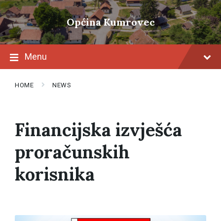
Skip
Skip
Skip
to
to
to
Općina Kumrovec
content
main
footer
navigation
Menu
HOME
NEWS
Financijska izvješća
proračunskih
korisnika
Read