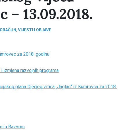
 – 13.09.2018.
ORAČUN
,
VIJESTI I OBJAVE
 Kumrovec za 2018. godinu
i izmjena razvojnih programa
ncijskog plana Dječjeg vrtića „Jaglac“ iz Kumrovca za 2018.
oni u Razvoru