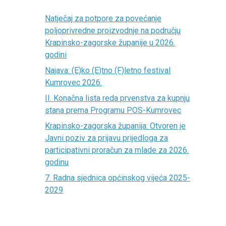
Natječaj za potpore za povećanje
poljoprivredne proizvodnje na području
Krapinsko-zagorske županije u 2026.
godini
Najava: (E)ko (E)tno (F)letno festival
Kumrovec 2026.
II. Konačna lista reda prvenstva za kupnju
stana prema Programu POS-Kumrovec
Krapinsko-zagorska županija: Otvoren je
Javni poziv za prijavu prijedloga za
participativni proračun za mlade za 2026.
godinu
7. Radna sjednica općinskog vijeća 2025-
2029