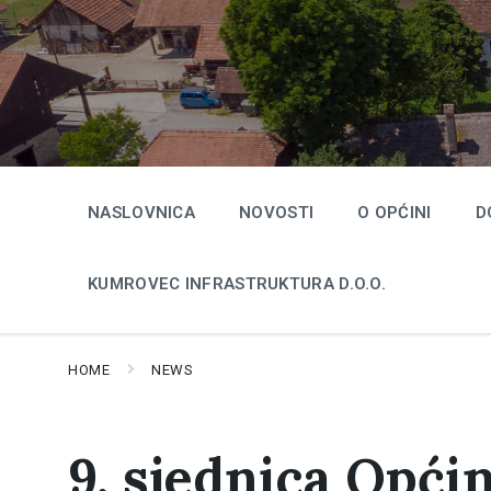
Skip
Skip
Skip
to
to
to
content
main
footer
navigation
NASLOVNICA
NOVOSTI
O OPĆINI
D
KUMROVEC INFRASTRUKTURA D.O.O.
HOME
NEWS
9. sjednica Opći