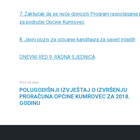
7. Zaključak da se neće donositi Program raspolaganja 
za područje Općine Kumrovec
8. Javni poziv za isticanje kanditaura za savjet mladih
DNEVNI RED 9. RADNA SJEDNICA
Previous
POLUGODIŠNJI IZVJEŠTAJ O IZVRŠENJU
PRORAČUNA OPĆINE KUMROVEC ZA 2018.
GODINU