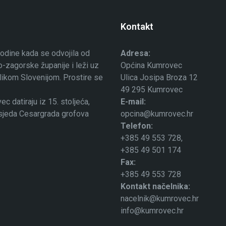
Kontakt
odine kada se odvojila od
Adresa:
-zagorske županije i leži uz
Općina Kumrovec
ublikom Slovenijom. Prostire se
Ulica Josipa Broza 12
49 295 Kumrovec
 datiraju iz 15. stoljeća,
E-mail:
osjeda Cesargrada grofova
opcina@kumrovec.hr
Telefon:
+385 49 553 728,
+385 49 501 174
Fax:
+385 49 553 728
Kontakt načelnika:
nacelnik@kumrovec.hr
info@kumrovec.hr