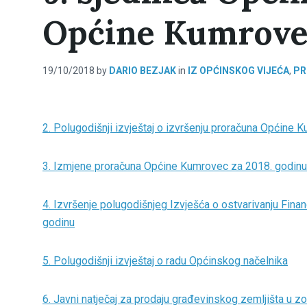
Općine Kumrovec
19/10/2018
by
DARIO BEZJAK
in
IZ OPĆINSKOG VIJEĆA
,
PR
2. Polugodišnji izvještaj o izvršenju proračuna Općine
3. Izmjene proračuna Općine Kumrovec za 2018. godinu 
4. Izvršenje polugodišnjeg Izvješća o ostvarivanju Fina
godinu
5. Polugodišnji izvještaj o radu Općinskog načelnika
6. Javni natječaj za prodaju građevinskog zemljišta u z