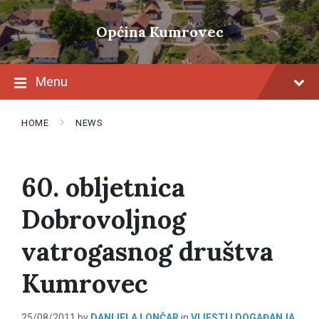
Skip
Skip
Skip
to
to
to
Općina Kumrovec
content
main
footer
navigation
Menu
HOME
NEWS
60. obljetnica
Dobrovoljnog
vatrogasnog društva
Kumrovec
25/08/2011
by
DANIJELA LONČAR
in
VIJESTI I DOGAĐANJA
,