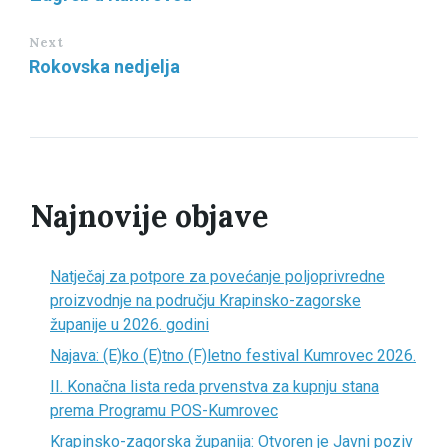
Next
Rokovska nedjelja
Najnovije objave
Natječaj za potpore za povećanje poljoprivredne
proizvodnje na području Krapinsko-zagorske
županije u 2026. godini
Najava: (E)ko (E)tno (F)letno festival Kumrovec 2026.
II. Konačna lista reda prvenstva za kupnju stana
prema Programu POS-Kumrovec
Krapinsko-zagorska županija: Otvoren je Javni poziv