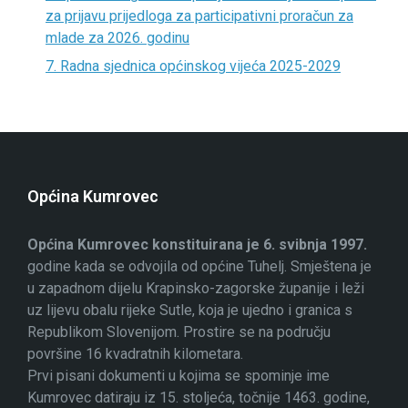
za prijavu prijedloga za participativni proračun za
mlade za 2026. godinu
7. Radna sjednica općinskog vijeća 2025-2029
Općina Kumrovec
Općina Kumrovec konstituirana je 6. svibnja 1997.
godine kada se odvojila od općine Tuhelj. Smještena je
u zapadnom dijelu Krapinsko-zagorske županije i leži
uz lijevu obalu rijeke Sutle, koja je ujedno i granica s
Republikom Slovenijom. Prostire se na području
površine 16 kvadratnih kilometara.
Prvi pisani dokumenti u kojima se spominje ime
Kumrovec datiraju iz 15. stoljeća, točnije 1463. godine,