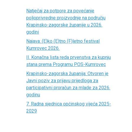
Natječaj za potpore za povećanje
poljoprivredne proizvodnje na području
Krapinsko-zagorske županije u 2026.
godini
Najava: (E)ko (E)tno (F)letno festival
Kumrovec 2026.
II. Konačna lista reda prvenstva za kupnju
stana prema Programu POS-Kumrovec
Krapinsko-zagorska županija: Otvoren je
Javni poziv za prijavu prijedloga za
participativni proračun za mlade za 2026.
godinu
7. Radna sjednica općinskog vijeća 2025-
2029