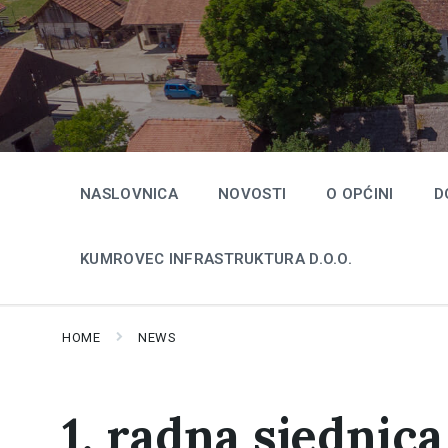
Skip
Skip
Skip
to
to
to
content
main
footer
navigation
NASLOVNICA
NOVOSTI
O OPĆINI
D
KUMROVEC INFRASTRUKTURA D.O.O.
HOME
NEWS
1. radna sjednic