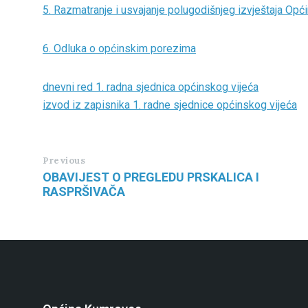
5. Razmatranje i usvajanje polugodišnjeg izvještaja Opć
6. Odluka o općinskim porezima
dnevni red 1. radna sjednica općinskog vijeća
izvod iz zapisnika 1. radne sjednice općinskog vijeća
Previous
OBAVIJEST O PREGLEDU PRSKALICA I
RASPRŠIVAČA