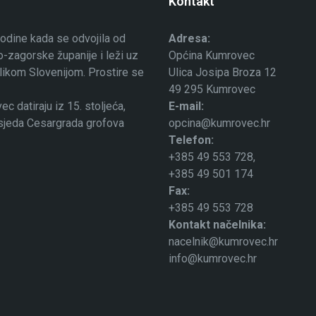
Kontakt
odine kada se odvojila od
Adresa:
-zagorske županije i leži uz
Općina Kumrovec
ublikom Slovenijom. Prostire se
Ulica Josipa Broza 12
49 295 Kumrovec
 datiraju iz 15. stoljeća,
E-mail:
osjeda Cesargrada grofova
opcina@kumrovec.hr
Telefon:
+385 49 553 728,
+385 49 501 174
Fax:
+385 49 553 728
Kontakt načelnika:
nacelnik@kumrovec.hr
info@kumrovec.hr