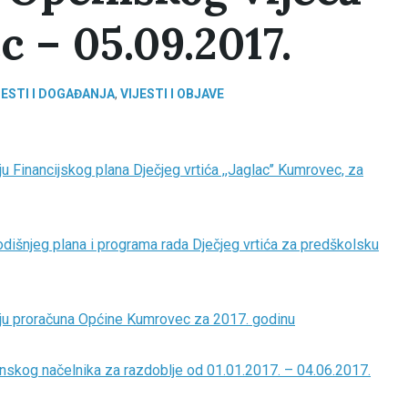
 – 05.09.2017.
JESTI I DOGAĐANJA
,
VIJESTI I OBJAVE
u Financijskog plana Dječjeg vrtića ,,Jaglac’’ Kumrovec, za
odišnjeg plana i programa rada Dječjeg vrtića za predškolsku
enju proračuna Općine Kumrovec za 2017. godinu
inskog načelnika za razdoblje od 01.01.2017. – 04.06.2017.