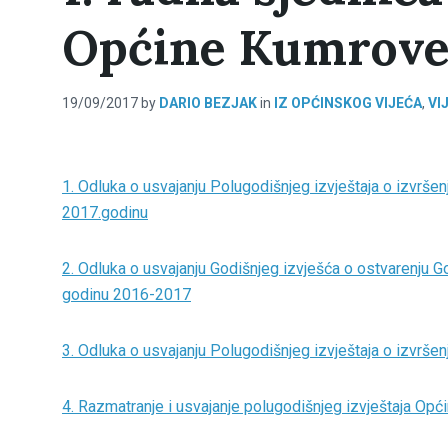
Općine Kumrovec
19/09/2017
by
DARIO BEZJAK
in
IZ OPĆINSKOG VIJEĆA
,
VI
1. Odluka o usvajanju Polugodišnjeg izvještaja o izvršenj
2017.godinu
2. Odluka o usvajanju Godišnjeg izvješća o ostvarenju G
godinu 2016-2017
3. Odluka o usvajanju Polugodišnjeg izvještaja o izvrš
4. Razmatranje i usvajanje polugodišnjeg izvještaja Opć