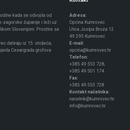
odine kada se odvojila od
Adresa:
-zagorske županije i leži uz
Općina Kumrovec
ublikom Slovenijom. Prostire se
Ulica Josipa Broza 12
49 295 Kumrovec
 datiraju iz 15. stoljeća,
E-mail:
osjeda Cesargrada grofova
opcina@kumrovec.hr
Telefon:
+385 49 553 728,
+385 49 501 174
Fax:
+385 49 553 728
Kontakt načelnika:
nacelnik@kumrovec.hr
info@kumrovec.hr