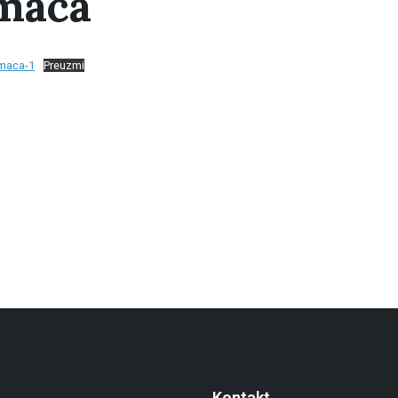
imaca
imaca-1
Preuzmi
Kontakt