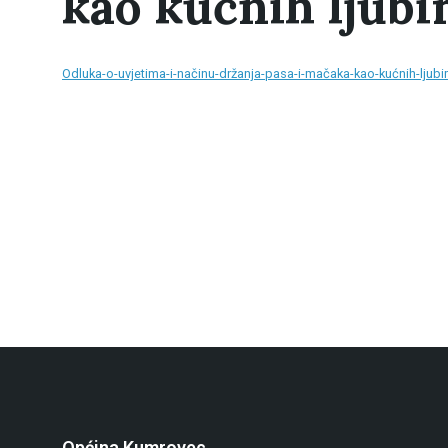
kao kućnih ljub
Odluka-o-uvjetima-i-načinu-držanja-pasa-i-mačaka-kao-kućnih-ljub
Općina Kumrovec