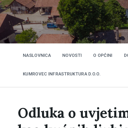
Skip
Skip
Skip
to
to
to
content
main
footer
navigation
NASLOVNICA
NOVOSTI
O OPĆINI
D
KUMROVEC INFRASTRUKTURA D.O.O.
Odluka o uvjetim