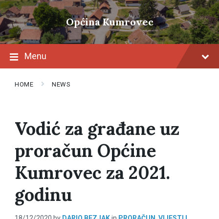
Skip
Skip
Skip
to
to
to
Općina Kumrovec
content
main
footer
navigation
Menu
HOME
NEWS
Vodić za građane uz
proračun Općine
Kumrovec za 2021.
godinu
18/12/2020
by
DARIO BEZJAK
in
PRORAČUN
,
VIJESTI I