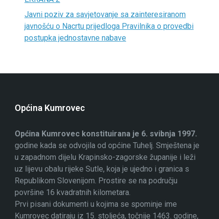
Javni poziv za savjetovanje sa zainteresiranom
javnošću o Nacrtu prijedloga Pravilnika o provedbi
postupka jednostavne nabave
Općina Kumrovec
Općina Kumrovec konstituirana je 6. svibnja 1997.
godine kada se odvojila od općine Tuhelj. Smještena je
u zapadnom dijelu Krapinsko-zagorske županije i leži
uz lijevu obalu rijeke Sutle, koja je ujedno i granica s
Republikom Slovenijom. Prostire se na području
površine 16 kvadratnih kilometara.
Prvi pisani dokumenti u kojima se spominje ime
Kumrovec datiraju iz 15. stoljeća, točnije 1463. godine,