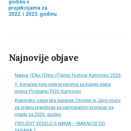
godinu s
projekcijama za
2022. i 2023. godinu
Najnovije objave
Najava: (E)ko (E)tno (F)letno festival Kumrovec 2026.
II. Konačna lista reda prvenstva za kupnju stana
prema Programu POS-Kumrovec
Krapinsko-zagorska županija: Otvoren je Javni poziv
za prijavu prijedloga za participativni proračun za
mlade za 2026. godinu
PROJEKT VESELO S NAMA – MAKNI SE OD
EKRANA 2