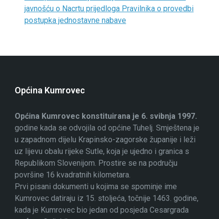
javnošću o Nacrtu prijedloga Pravilnika o provedbi
postupka jednostavne nabave
Općina Kumrovec
Općina Kumrovec konstituirana je 6. svibnja 1997.
godine kada se odvojila od općine Tuhelj. Smještena je
u zapadnom dijelu Krapinsko-zagorske županije i leži
uz lijevu obalu rijeke Sutle, koja je ujedno i granica s
Republikom Slovenijom. Prostire se na području
površine 16 kvadratnih kilometara.
Prvi pisani dokumenti u kojima se spominje ime
Kumrovec datiraju iz 15. stoljeća, točnije 1463. godine,
kada je Kumrovec bio jedan od posjeda Cesargrada