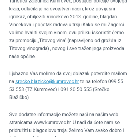
Turističa zajednica Kumrovec, poštujući običaje svojega
kraja, odlučila je na svojstven način, kroz povijesni
igrokaz, obilježiti Vincekovo 2013. godine, blagdan
Vincekova i početak radova u trsju.Kako se mi Zagorci
volimo hvaliti svojim vinom, ovu priliku iskoristit ćemo
za promociju „Titovog vina“ (napravljeno od grožđa iz
Titovog vinograda) , novog i sve traženijega proizvoda
naše općine.
Ljubazno Vas molimo da svoj dolazak potvrdite mailom
na
srecko.blazicko@kumrovec.hr
te na telefon 099 55
53 553 (TZ Kumrovec) i 091 20 50 555 (Srečko
Blažičko).
Sve dodatne informacije možete naći na našim web
stranicama www.kumrovec.hr. U nadi da ćete nam se
pridružiti u blagoslovu trsja, želimo Vam svako dobro i