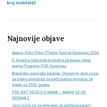
broj mobitela!!
Najnovije objave
Najava: (E)ko (E)tno (F)letno festival Kumrovec 2026.
II. Konačna lista reda prvenstva za kupnju stana
prema Programu POS-Kumrovec
Krapinsko-zagorska županija: Otvoren je Javni poziv
za prijavu prijedloga za participativni proračun za
mlade za 2026. godinu
PROJEKT VESELO S NAMA – MAKNI SE OD
EKRANA 2
Javni poziv za savjetovanje sa zainteresiranom