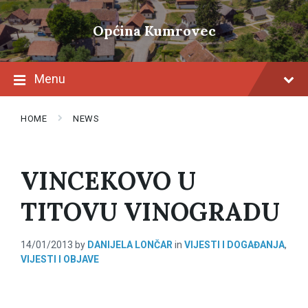
Skip
Skip
Skip
to
to
to
Općina Kumrovec
content
main
footer
navigation
Menu
HOME
NEWS
VINCEKOVO U
TITOVU VINOGRADU
14/01/2013
by
DANIJELA LONČAR
in
VIJESTI I DOGAĐANJA
,
VIJESTI I OBJAVE