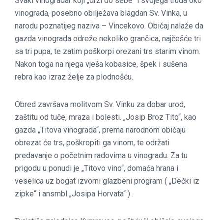
Svaki vinogradar koji „drži do sebe“ i svojega truda oko
vinograda, posebno obilježava blagdan Sv. Vinka, u
narodu poznatijeg naziva – Vincekovo. Običaj nalaže da
gazda vinograda odreže nekoliko grančica, najčešće tri
sa tri pupa, te zatim poškorpi orezani trs starim vinom.
Nakon toga na njega vješa kobasice, špek i sušena
rebra kao izraz želje za plodnošću.
Obred završava molitvom Sv. Vinku za dobar urod,
zaštitu od tuče, mraza i bolesti. „Josip Broz Tito“, kao
gazda „Titova vinograda“, prema narodnom običaju
obrezat će trs, poškropiti ga vinom, te održati
predavanje o početnim radovima u vinogradu. Za tu
prigodu u ponudi je „Titovo vino“, domaća hrana i
veselica uz bogat izvorni glazbeni program ( „Dečki iz
zipke“ i ansmbl „Josipa Horvata“ ) .