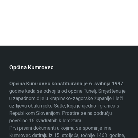
Općina Kumrovec
Općina Kumrovec konstituirana je 6. svibnja 1997.
godine kada se odvojila od općine Tuhelj. Smještena je
u zapadnom dijelu Krapinsko-zagorske županije i leži
uz lijevu obalu rijeke Sutle, koja je ujedno i granica s
Republikom Slovenijom. Prostire se na području
površine 16 kvadratnih kilometara.
Prvi pisani dokumenti u kojima se spominje ime
Kumrovec datiraju iz 15. stoljeća, točnije 1463. godine,