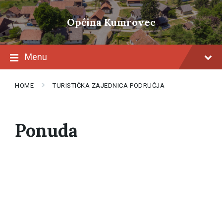
Skip
Skip
Skip
to
to
to
Općina Kumrovec
content
main
footer
navigation
Menu
HOME
TURISTIČKA ZAJEDNICA PODRUČJA
Ponuda