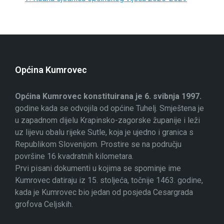
Općina Kumrovec
Općina Kumrovec konstituirana je 6. svibnja 1997.
godine kada se odvojila od općine Tuhelj. Smještena je
u zapadnom dijelu Krapinsko-zagorske županije i leži
uz lijevu obalu rijeke Sutle, koja je ujedno i granica s
Republikom Slovenijom. Prostire se na području
površine 16 kvadratnih kilometara.
Prvi pisani dokumenti u kojima se spominje ime
Kumrovec datiraju iz 15. stoljeća, točnije 1463. godine,
kada je Kumrovec bio jedan od posjeda Cesargrada
grofova Celjskih.