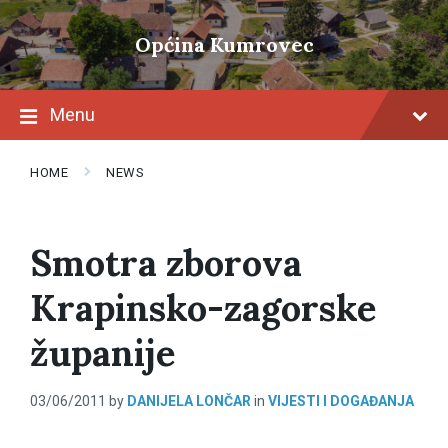
Skip
Skip
Skip
to
to
to
Općina Kumrovec
content
main
footer
navigation
Menu
HOME
NEWS
Smotra zborova
Krapinsko-zagorske
županije
03/06/2011
by
DANIJELA LONČAR
in
VIJESTI I DOGAĐANJA