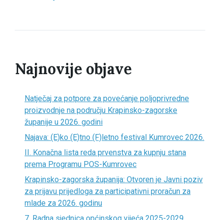
Najnovije objave
Natječaj za potpore za povećanje poljoprivredne
proizvodnje na području Krapinsko-zagorske
županije u 2026. godini
Najava: (E)ko (E)tno (F)letno festival Kumrovec 2026.
II. Konačna lista reda prvenstva za kupnju stana
prema Programu POS-Kumrovec
Krapinsko-zagorska županija: Otvoren je Javni poziv
za prijavu prijedloga za participativni proračun za
mlade za 2026. godinu
7. Radna sjednica općinskog vijeća 2025-2029