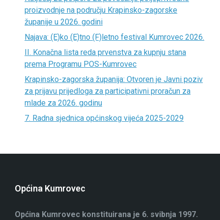
proizvodnje na području Krapinsko-zagorske
županije u 2026. godini
Najava: (E)ko (E)tno (F)letno festival Kumrovec 2026.
II. Konačna lista reda prvenstva za kupnju stana
prema Programu POS-Kumrovec
Krapinsko-zagorska županija: Otvoren je Javni poziv
za prijavu prijedloga za participativni proračun za
mlade za 2026. godinu
7. Radna sjednica općinskog vijeća 2025-2029
Općina Kumrovec
Općina Kumrovec konstituirana je 6. svibnja 1997.