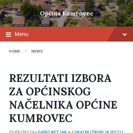
Skip
Skip
Skip
to
to
to
Općina Kumrovec
content
main
footer
navigation
Menu
HOME
NEWS
REZULTATI IZBORA
ZA OPĆINSKOG
NAČELNIKA OPĆINE
KUMROVEC
22/05/2017
by
DARIO BEZJAK
in
LOKALNI IZBORI
,
VIJESTI I