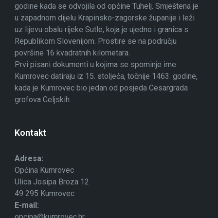
godine kada se odvojila od općine Tuhelj. Smještena je
u zapadnom dijelu Krapinsko-zagorske županije i leži
uz lijevu obalu rijeke Sutle, koja je ujedno i granica s
Republikom Slovenijom. Prostire se na području
površine 16 kvadratnih kilometara.
Prvi pisani dokumenti u kojima se spominje ime
Kumrovec datiraju iz 15. stoljeća, točnije 1463. godine,
kada je Kumrovec bio jedan od posjeda Cesargrada
grofova Celjskih.
Kontakt
Adresa:
Općina Kumrovec
Ulica Josipa Broza 12
49 295 Kumrovec
E-mail:
opcina@kumrovec.hr