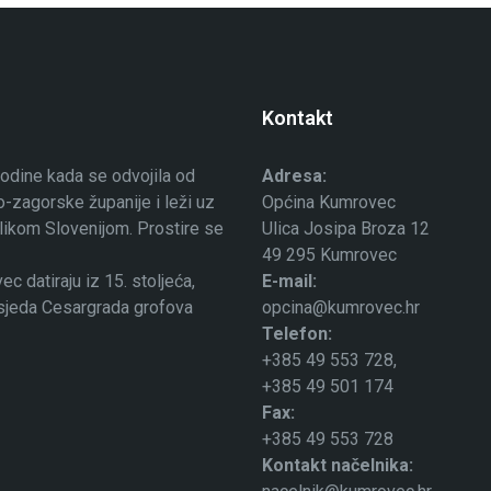
Kontakt
odine kada se odvojila od
Adresa:
-zagorske županije i leži uz
Općina Kumrovec
ublikom Slovenijom. Prostire se
Ulica Josipa Broza 12
49 295 Kumrovec
 datiraju iz 15. stoljeća,
E-mail:
osjeda Cesargrada grofova
opcina@kumrovec.hr
Telefon:
+385 49 553 728,
+385 49 501 174
Fax:
+385 49 553 728
Kontakt načelnika: