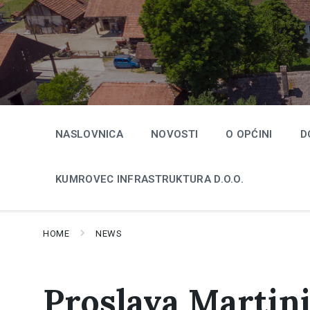
Skip
Skip
Skip
to
to
to
content
main
footer
navigation
NASLOVNICA
NOVOSTI
O OPĆINI
D
KUMROVEC INFRASTRUKTURA D.O.O.
HOME
NEWS
Proslava Martin