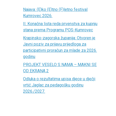
Najava: (E)ko (E)tno (F)letno festival
Kumrovec 2026.
II. Konačna lista reda prvenstva za kupnju
stana prema Programu POS-Kumrovec
Krapinsko-zagorska županija: Otvoren je
Javni poziv za prijavu prijedloga za
participativni proračun za mlade za 2026.
godinu
PROJEKT VESELO S NAMA – MAKNI SE
OD EKRANA 2
Odluka o rezultatima upisa djece u dječji
vrtić Jaglac za pedagošku godinu
2026./2027.