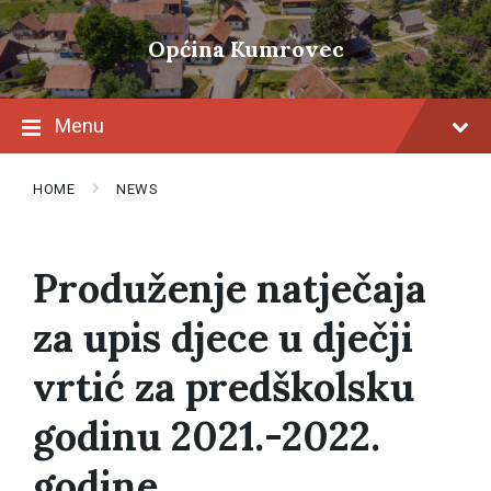
Skip
Skip
Skip
to
to
to
Općina Kumrovec
content
main
footer
navigation
Menu
HOME
NEWS
Produženje natječaja
za upis djece u dječji
vrtić za predškolsku
godinu 2021.-2022.
godine