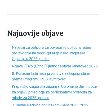
Najnovije objave
Natječaj za potpore za povećanje poljoprivredne
proizvodnje na području Krapinsko-zagorske
županije u 2026. godini
Najava: (E)ko (E)tno (F)letno festival Kumrovec 2026.
II. Konačna lista reda prvenstva za kupnju stana
prema Programu POS-Kumrovec
Krapinsko-zagorska županija: Otvoren je Javni poziv
za prijavu prijedloga za participativni proračun za
mlade za 2026. godinu
7. Radna sjednica općinskog vijeća 2025-2029