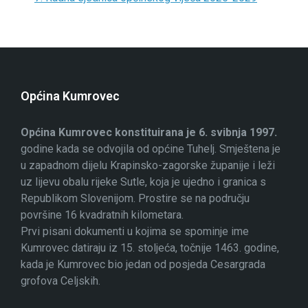
Općina Kumrovec
Općina Kumrovec konstituirana je 6. svibnja 1997.
godine kada se odvojila od općine Tuhelj. Smještena je
u zapadnom dijelu Krapinsko-zagorske županije i leži
uz lijevu obalu rijeke Sutle, koja je ujedno i granica s
Republikom Slovenijom. Prostire se na području
površine 16 kvadratnih kilometara.
Prvi pisani dokumenti u kojima se spominje ime
Kumrovec datiraju iz 15. stoljeća, točnije 1463. godine,
kada je Kumrovec bio jedan od posjeda Cesargrada
grofova Celjskih.