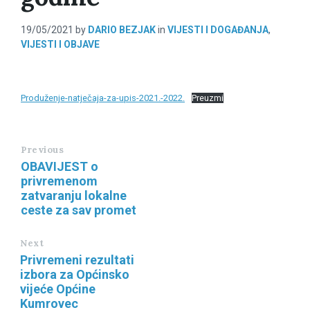
19/05/2021
by
DARIO BEZJAK
in
VIJESTI I DOGAĐANJA
,
VIJESTI I OBJAVE
Produženje-natječaja-za-upis-2021.-2022.
Preuzmi
Previous
OBAVIJEST o
privremenom
zatvaranju lokalne
ceste za sav promet
Next
Privremeni rezultati
izbora za Općinsko
vijeće Općine
Kumrovec