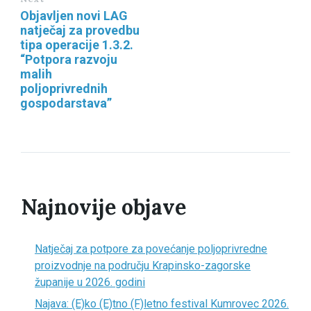
Objavljen novi LAG
natječaj za provedbu
tipa operacije 1.3.2.
“Potpora razvoju
malih
poljoprivrednih
gospodarstava”
Najnovije objave
Natječaj za potpore za povećanje poljoprivredne
proizvodnje na području Krapinsko-zagorske
županije u 2026. godini
Najava: (E)ko (E)tno (F)letno festival Kumrovec 2026.