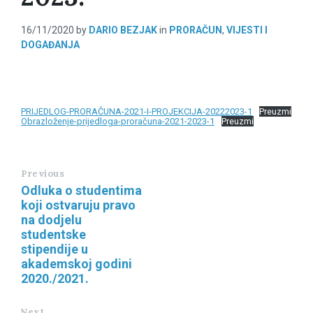
16/11/2020
by
DARIO BEZJAK
in
PRORAČUN
,
VIJESTI I
DOGAĐANJA
PRIJEDLOG-PRORAČUNA-2021-I-PROJEKCIJA-20222023-1
Preuzmi
Obrazloženje-prijedloga-proračuna-2021-2023-1
Preuzmi
Previous
Odluka o studentima
koji ostvaruju pravo
na dodjelu
studentske
stipendije u
akademskoj godini
2020./2021.
Next