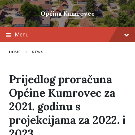
Skip
Skip
Skip
to
to
to
Općina Kumrovec
content
main
footer
navigation
Menu
HOME
NEWS
Prijedlog proračuna
Općine Kumrovec za
2021. godinu s
projekcijama za 2022. i
2023.