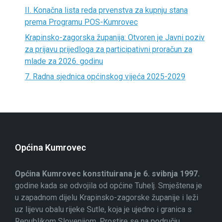
II. Konačna lista reda prvenstva za kupnju stana
prema Programu POS-Kumrovec
Krapinsko-zagorska županija: Otvoren je Javni poziv
za prijavu prijedloga za participativni proračun za
mlade za 2026. godinu
7. Radna sjednica općinskog vijeća 2025-2029
Općina Kumrovec
Općina Kumrovec konstituirana je 6. svibnja 1997.
godine kada se odvojila od općine Tuhelj. Smještena je
u zapadnom dijelu Krapinsko-zagorske županije i leži
uz lijevu obalu rijeke Sutle, koja je ujedno i granica s
Republikom Slovenijom. Prostire se na području