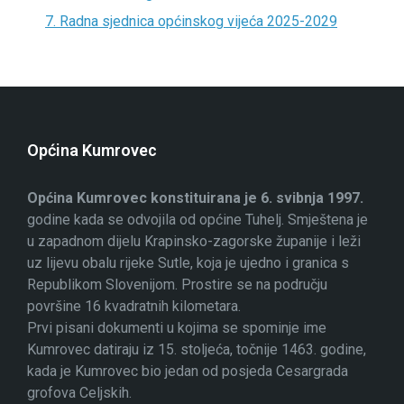
7. Radna sjednica općinskog vijeća 2025-2029
Općina Kumrovec
Općina Kumrovec konstituirana je 6. svibnja 1997.
godine kada se odvojila od općine Tuhelj. Smještena je
u zapadnom dijelu Krapinsko-zagorske županije i leži
uz lijevu obalu rijeke Sutle, koja je ujedno i granica s
Republikom Slovenijom. Prostire se na području
površine 16 kvadratnih kilometara.
Prvi pisani dokumenti u kojima se spominje ime
Kumrovec datiraju iz 15. stoljeća, točnije 1463. godine,
kada je Kumrovec bio jedan od posjeda Cesargrada
grofova Celjskih.