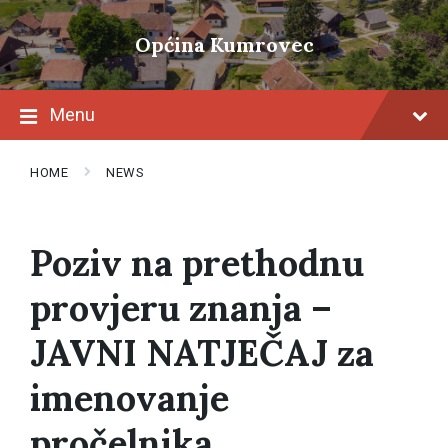
Skip
Skip
Skip
to
to
to
Općina Kumrovec
content
main
footer
navigation
Menu
HOME
NEWS
Poziv na prethodnu
provjeru znanja –
JAVNI NATJEČAJ za
imenovanje
pročelnika