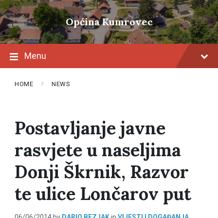
Skip
Skip
Skip
to
to
to
Općina Kumrovec
content
main
footer
navigation
Menu
HOME
NEWS
Postavljanje javne
rasvjete u naseljima
Donji Škrnik, Razvor
te ulice Lončarov put
06/06/2014
by
DARIO BEZJAK
in
VIJESTI I DOGAĐANJA
,