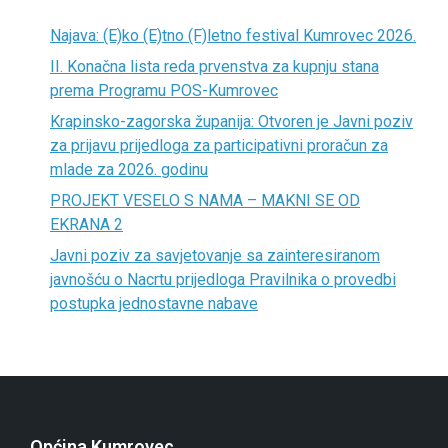
Najava: (E)ko (E)tno (F)letno festival Kumrovec 2026.
II. Konačna lista reda prvenstva za kupnju stana
prema Programu POS-Kumrovec
Krapinsko-zagorska županija: Otvoren je Javni poziv
za prijavu prijedloga za participativni proračun za
mlade za 2026. godinu
PROJEKT VESELO S NAMA – MAKNI SE OD
EKRANA 2
Javni poziv za savjetovanje sa zainteresiranom
javnošću o Nacrtu prijedloga Pravilnika o provedbi
postupka jednostavne nabave
Općina Kumrovec