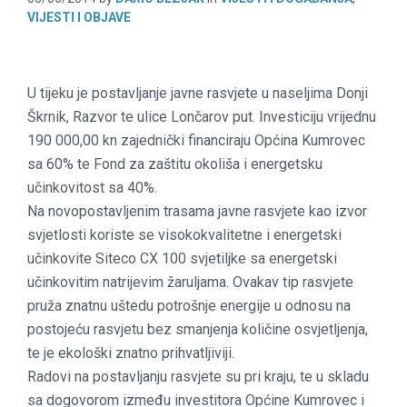
VIJESTI I OBJAVE
U tijeku je postavljanje javne rasvjete u naseljima Donji
Škrnik, Razvor te ulice Lončarov put. Investiciju vrijednu
190 000,00 kn zajednički financiraju Općina Kumrovec
sa 60% te Fond za zaštitu okoliša i energetsku
učinkovitost sa 40%.
Na novopostavljenim trasama javne rasvjete kao izvor
svjetlosti koriste se visokokvalitetne i energetski
učinkovite Siteco CX 100 svjetiljke sa energetski
učinkovitim natrijevim žaruljama. Ovakav tip rasvjete
pruža znatnu uštedu potrošnje energije u odnosu na
postojeću rasvjetu bez smanjenja količine osvjetljenja,
te je ekološki znatno prihvatljiviji.
Radovi na postavljanju rasvjete su pri kraju, te u skladu
sa dogovorom između investitora Općine Kumrovec i