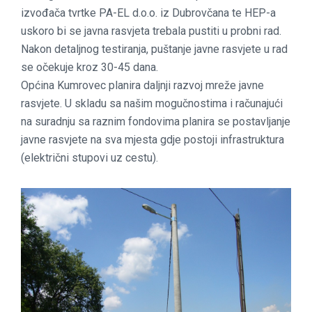
izvođača tvrtke PA-EL d.o.o. iz Dubrovčana te HEP-a
uskoro bi se javna rasvjeta trebala pustiti u probni rad.
Nakon detaljnog testiranja, puštanje javne rasvjete u rad
se očekuje kroz 30-45 dana.
Općina Kumrovec planira daljnji razvoj mreže javne
rasvjete. U skladu sa našim mogučnostima i računajući
na suradnju sa raznim fondovima planira se postavljanje
javne rasvjete na sva mjesta gdje postoji infrastruktura
(električni stupovi uz cestu).