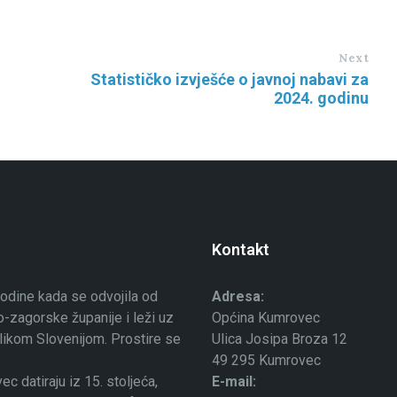
Next
Statističko izvješće o javnoj nabavi za
2024. godinu
Kontakt
odine kada se odvojila od
Adresa:
-zagorske županije i leži uz
Općina Kumrovec
ublikom Slovenijom. Prostire se
Ulica Josipa Broza 12
49 295 Kumrovec
 datiraju iz 15. stoljeća,
E-mail: