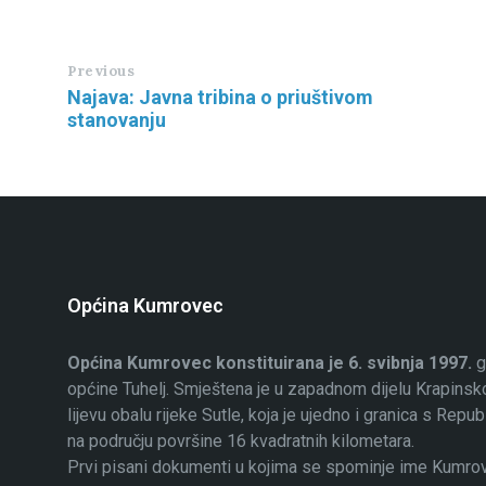
Previous
Najava: Javna tribina o priuštivom
stanovanju
Općina Kumrovec
Općina Kumrovec konstituirana je 6. svibnja 1997.
g
općine Tuhelj. Smještena je u zapadnom dijelu Krapinsko
lijevu obalu rijeke Sutle, koja je ujedno i granica s Rep
na području površine 16 kvadratnih kilometara.
Prvi pisani dokumenti u kojima se spominje ime Kumrovec