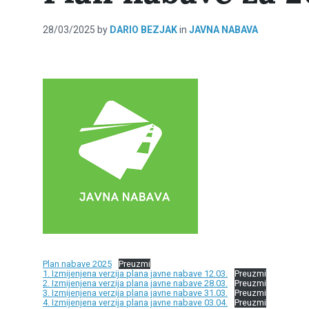
28/03/2025
by
DARIO BEZJAK
in
JAVNA NABAVA
Plan nabave 2025
Preuzmi
1. Izmijenjena verzija plana javne nabave 12.03.
Preuzmi
2. Izmijenjena verzija plana javne nabave 28.03.
Preuzmi
3. Izmijenjena verzija plana javne nabave 31.03.
Preuzmi
4. Izmijenjena verzija plana javne nabave 03.04.
Preuzmi