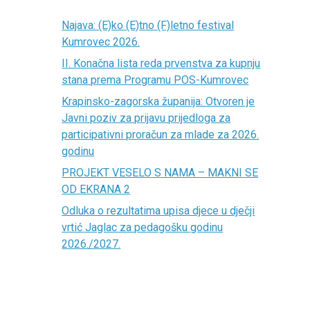
Najava: (E)ko (E)tno (F)letno festival
Kumrovec 2026.
II. Konačna lista reda prvenstva za kupnju
stana prema Programu POS-Kumrovec
Krapinsko-zagorska županija: Otvoren je
Javni poziv za prijavu prijedloga za
participativni proračun za mlade za 2026.
godinu
PROJEKT VESELO S NAMA – MAKNI SE
OD EKRANA 2
Odluka o rezultatima upisa djece u dječji
vrtić Jaglac za pedagošku godinu
2026./2027.