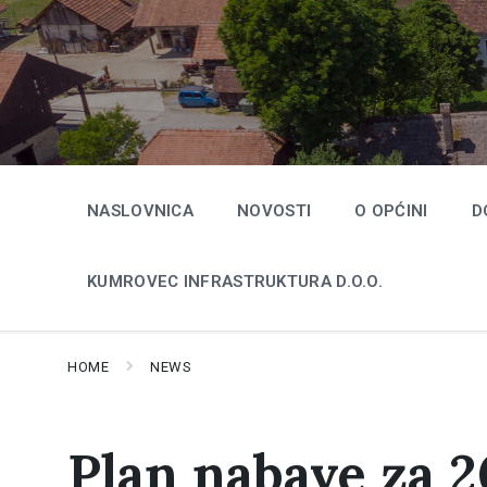
Skip
Skip
Skip
to
to
to
content
main
footer
navigation
NASLOVNICA
NOVOSTI
O OPĆINI
D
KUMROVEC INFRASTRUKTURA D.O.O.
HOME
NEWS
Plan nabave za 2