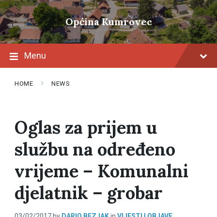
Skip
Skip
Skip
to
to
to
Općina Kumrovec
content
main
footer
navigation
Menu
HOME
NEWS
Oglas za prijem u
službu na određeno
vrijeme – Komunalni
djelatnik – grobar
03/02/2017
by
DARIO BEZJAK
in
VIJESTI I OBJAVE