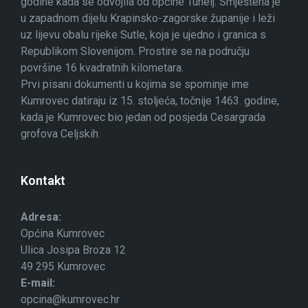
godine kada se odvojila od općine Tuhelj. Smještena je
u zapadnom dijelu Krapinsko-zagorske županije i leži
uz lijevu obalu rijeke Sutle, koja je ujedno i granica s
Republikom Slovenijom. Prostire se na području
površine 16 kvadratnih kilometara.
Prvi pisani dokumenti u kojima se spominje ime
Kumrovec datiraju iz 15. stoljeća, točnije 1463. godine,
kada je Kumrovec bio jedan od posjeda Cesargrada
grofova Celjskih.
Kontakt
Adresa:
Općina Kumrovec
Ulica Josipa Broza 12
49 295 Kumrovec
E-mail:
opcina@kumrovec.hr