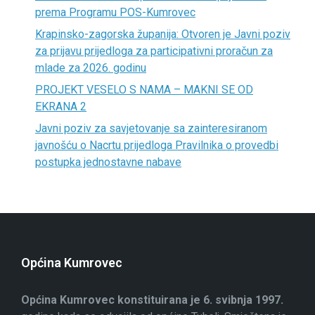
prema Programu POS-Kumrovec
Krapinsko-zagorska županija: Otvoren je Javni poziv
za prijavu prijedloga za participativni proračun za
mlade za 2026. godinu
PROJEKT VESELO S NAMA – MAKNI SE OD
EKRANA 2
Javni poziv za savjetovanje sa zainteresiranom
javnošću o Nacrtu prijedloga Pravilnika o provedbi
postupka jednostavne nabave
Općina Kumrovec
Općina Kumrovec konstituirana je 6. svibnja 1997.