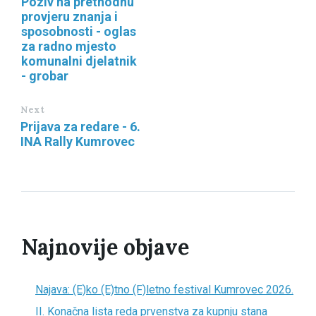
Poziv na prethodnu
provjeru znanja i
sposobnosti - oglas
za radno mjesto
komunalni djelatnik
- grobar
Next
Prijava za redare - 6.
INA Rally Kumrovec
Najnovije objave
Najava: (E)ko (E)tno (F)letno festival Kumrovec 2026.
II. Konačna lista reda prvenstva za kupnju stana