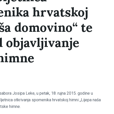
enika hrvatskoj
aša domovino“ te
d objavljivanje
 himne
abora Josipa Leke, u petak, 18. rujna 2015. godine u
jetnica otkrivanja spomenika hrvatskoj himni „Lijepa naša
atske himne.