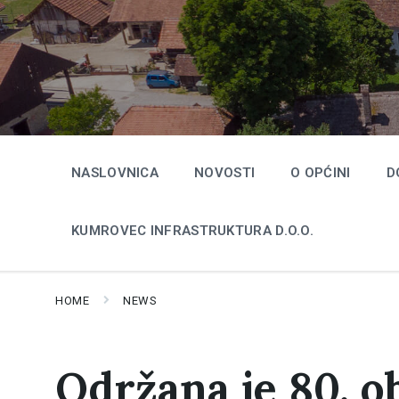
Skip
Skip
Skip
to
to
to
content
main
footer
navigation
NASLOVNICA
NOVOSTI
O OPĆINI
D
KUMROVEC INFRASTRUKTURA D.O.O.
HOME
NEWS
Održana je 80. o