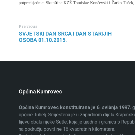
potpredsjednici Skupštine KZŽ
Tomislav Končevski
i
Žarko Tušek
,
Previous
SVJETSKI DAN SRCA I DAN STARIJIH
OSOBA 01.10.2015.
Općina Kumrovec
Općina Kumrovec konstituirana je 6. svibnja 1997.
g
općine Tuhelj. Smještena je u zapadnom dijelu Krapinsko
lijevu obalu rijeke Sutle, koja je ujedno i granica s Rep
na području površine 16 kvadratnih kilometara.