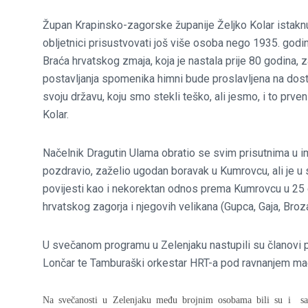
Župan Krapinsko-zagorske županije Željko Kolar istakn
obljetnici prisustvovati još više osoba nego 1935. godi
Braća hrvatskog zmaja, koja je nastala prije 80 godina, 
postavljanja spomenika himni bude proslavljena na dosto
svoju državu, koju smo stekli teško, ali jesmo, i to prve
Kolar.
Načelnik Dragutin Ulama obratio se svim prisutnima u 
pozdravio, zaželio ugodan boravak u Kumrovcu, ali je u
povijesti kao i nekorektan odnos prema Kumrovcu u 25 
hrvatskog zagorja i njegovih velikana (Gupca, Gaja, Broz
U svečanom programu u Zelenjaku nastupili su članovi p
Lončar te Tamburaški orkestar HRT-a pod ravnanjem ma
Na svečanosti u Zelenjaku među brojnim osobama bili su i sa