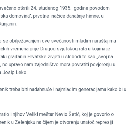
svečano otkrili 24. studenog 1935. godine povodom
tska domovina“, prvotne inačice današnje himne, u
unjanin.
o se obilježavanjem ove svečanosti mladim naraštajima
tičkih vremena prije Drugog svjetskog rata u kojima je
aki građanin Hrvatske živjeti u slobodi te kao „svoj na
o upravo nam zajedništvo mora povratiti povjerenju u
a Josip Leko.
enik treba biti nadahnuće i najmlađim generacijama kako bi u
io i njihov Veliki meštar Nevio Šetić, koj je govorio o
nik u Zelenjaku na čijem je otvorenju unatoč represiji