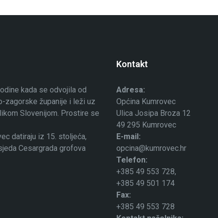
Kontakt
odine kada se odvojila od
Adresa:
-zagorske županije i leži uz
Općina Kumrovec
ublikom Slovenijom. Prostire se
Ulica Josipa Broza 12
49 295 Kumrovec
 datiraju iz 15. stoljeća,
E-mail:
osjeda Cesargrada grofova
opcina@kumrovec.hr
Telefon:
+385 49 553 728,
+385 49 501 174
Fax:
+385 49 553 728