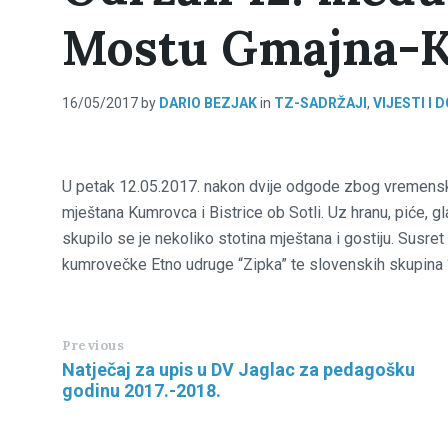
Mostu Gmajna-
16/05/2017
by
DARIO BEZJAK
in
TZ-SADRŽAJI
,
VIJESTI I
U petak 12.05.2017. nakon dvije odgode zbog vremenski
mještana Kumrovca i Bistrice ob Sotli. Uz hranu, piće, 
skupilo se je nekoliko stotina mještana i gostiju. Susre
kumrovečke Etno udruge “Zipka” te slovenskih skupina “
Previous
Natječaj za upis u DV Jaglac za pedagošku
godinu 2017.-2018.