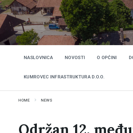
Skip
Skip
Skip
to
to
to
content
main
footer
navigation
NASLOVNICA
NOVOSTI
O OPĆINI
D
KUMROVEC INFRASTRUKTURA D.O.O.
HOME
NEWS
Održan 12. među