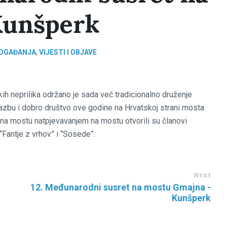
Kunšperk
 DOGAĐANJA
,
VIJESTI I OBJAVE
h neprilika održano je sada već tradicionalno druženje
glazbu i dobro društvo ove godine na Hrvatskoj strani mosta
t na mostu natpjevavanjem na mostu otvorili su članovi
Fantje z vrhov” i “Sosede”.
Next
12. Međunarodni susret na mostu Gmajna -
Kunšperk