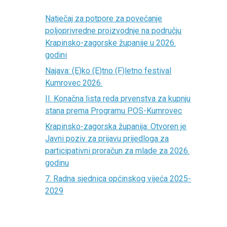
Natječaj za potpore za povećanje
poljoprivredne proizvodnje na području
Krapinsko-zagorske županije u 2026.
godini
Najava: (E)ko (E)tno (F)letno festival
Kumrovec 2026.
II. Konačna lista reda prvenstva za kupnju
stana prema Programu POS-Kumrovec
Krapinsko-zagorska županija: Otvoren je
Javni poziv za prijavu prijedloga za
participativni proračun za mlade za 2026.
godinu
7. Radna sjednica općinskog vijeća 2025-
2029