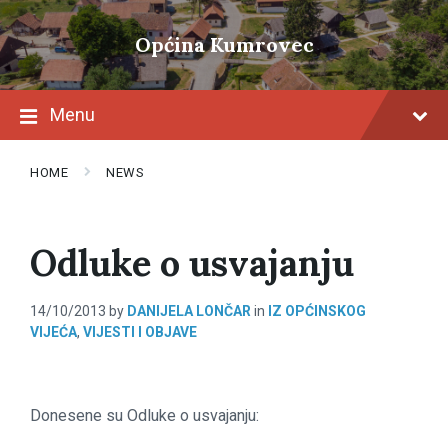
Skip
Skip
Skip
to
to
to
Općina Kumrovec
content
main
footer
navigation
Menu
HOME
NEWS
Odluke o usvajanju
14/10/2013
by
DANIJELA LONČAR
in
IZ OPĆINSKOG
VIJEĆA
,
VIJESTI I OBJAVE
Donesene su Odluke o usvajanju: