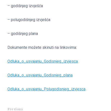
– godišnjeg izvješća
– polugodišnjeg izvješća
– godišnjeg plana
Dokumente možete skinuti na linkovima:
Odluka_o_usvajanju_Godisnjeg_izvjesca
Odluka_o_usvajanju_Godisnjeg_plana
Odluka_o_usvajanju_Polugodisnjeg_izvjesca
Previous