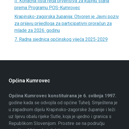
II. Konačna lista reda prvenstva za kupnju stana
prema Programu POS-Kumrovec
Krapinsko-zagorska županija: Otvoren je Javni poziv
za prijavu prijedloga za participativni proračun za
mlade za 2026. godinu
7. Radna sjednica općinskog vijeća 2025-2029
Općina Kumrovec
Općina Kumrovec konstituirana je 6. svibnja 1997.
godine kada se odvojila od općine Tuhelj. Smještena je
u zapadnom dijelu Krapinsko-zagorske županije i leži
uz lijevu obalu rijeke Sutle, koja je ujedno i granica s
Republikom Slovenijom. Prostire se na području