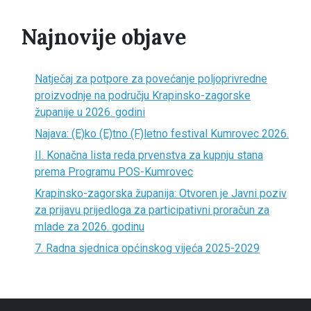
Najnovije objave
Natječaj za potpore za povećanje poljoprivredne
proizvodnje na području Krapinsko-zagorske
županije u 2026. godini
Najava: (E)ko (E)tno (F)letno festival Kumrovec 2026.
II. Konačna lista reda prvenstva za kupnju stana
prema Programu POS-Kumrovec
Krapinsko-zagorska županija: Otvoren je Javni poziv
za prijavu prijedloga za participativni proračun za
mlade za 2026. godinu
7. Radna sjednica općinskog vijeća 2025-2029