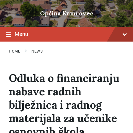
Skip
Skip
Skip
to
to
to
Općina Kumrovec
content
main
footer
navigation
Menu
HOME
NEWS
Odluka o financiranju
nabave radnih
bilježnica i radnog
materijala za učenike
osnovnih škola