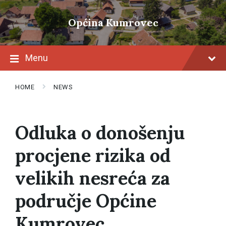
Skip
Skip
Skip
to
to
to
Općina Kumrovec
content
main
footer
navigation
Menu
HOME
NEWS
Odluka o donošenju
procjene rizika od
velikih nesreća za
područje Općine
Kumrovec