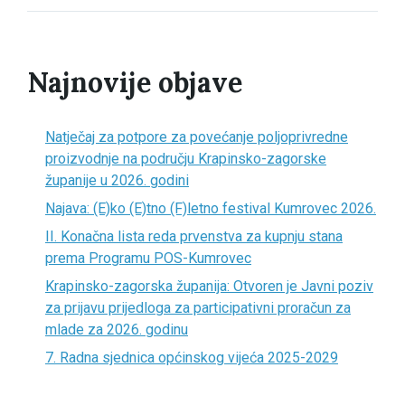
Najnovije objave
Natječaj za potpore za povećanje poljoprivredne
proizvodnje na području Krapinsko-zagorske
županije u 2026. godini
Najava: (E)ko (E)tno (F)letno festival Kumrovec 2026.
II. Konačna lista reda prvenstva za kupnju stana
prema Programu POS-Kumrovec
Krapinsko-zagorska županija: Otvoren je Javni poziv
za prijavu prijedloga za participativni proračun za
mlade za 2026. godinu
7. Radna sjednica općinskog vijeća 2025-2029