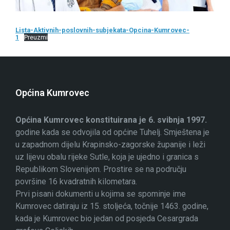
Lista-Aktivnih-poslovnih-subjekata-Opcina-Kumrovec-
1
Preuzmi
Općina Kumrovec
Općina Kumrovec konstituirana je 6. svibnja 1997.
godine kada se odvojila od općine Tuhelj. Smještena je
u zapadnom dijelu Krapinsko-zagorske županije i leži
uz lijevu obalu rijeke Sutle, koja je ujedno i granica s
Republikom Slovenijom. Prostire se na području
površine 16 kvadratnih kilometara.
Prvi pisani dokumenti u kojima se spominje ime
Kumrovec datiraju iz 15. stoljeća, točnije 1463. godine,
kada je Kumrovec bio jedan od posjeda Cesargrada