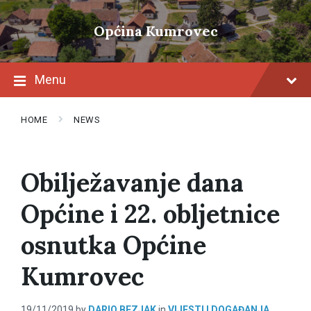
Skip
Skip
Skip
to
to
to
Općina Kumrovec
content
main
footer
navigation
Menu
HOME
NEWS
Obilježavanje dana
Općine i 22. obljetnice
osnutka Općine
Kumrovec
19/11/2019
by
DARIO BEZJAK
in
VIJESTI I DOGAĐANJA