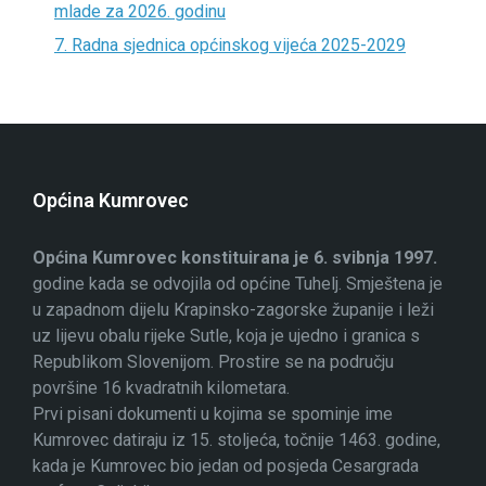
mlade za 2026. godinu
7. Radna sjednica općinskog vijeća 2025-2029
Općina Kumrovec
Općina Kumrovec konstituirana je 6. svibnja 1997.
godine kada se odvojila od općine Tuhelj. Smještena je
u zapadnom dijelu Krapinsko-zagorske županije i leži
uz lijevu obalu rijeke Sutle, koja je ujedno i granica s
Republikom Slovenijom. Prostire se na području
površine 16 kvadratnih kilometara.
Prvi pisani dokumenti u kojima se spominje ime
Kumrovec datiraju iz 15. stoljeća, točnije 1463. godine,
kada je Kumrovec bio jedan od posjeda Cesargrada