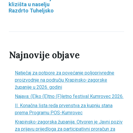
klizišta u naselju
Razdrto Tuheljsko
Najnovije objave
Natječaj za potpore za povećanje poljoprivredne
proizvodnje na području Krapinsko-zagorske
županije u 2026. godini
Najava: (E)ko (E)tno (F)letno festival Kumrovec 2026.
II. Konačna lista reda prvenstva za kupnju stana
prema Programu POS-Kumrovec
Krapinsko-zagorska županija: Otvoren je Javni poziv
za prijavu prijedloga za participativni proračun za