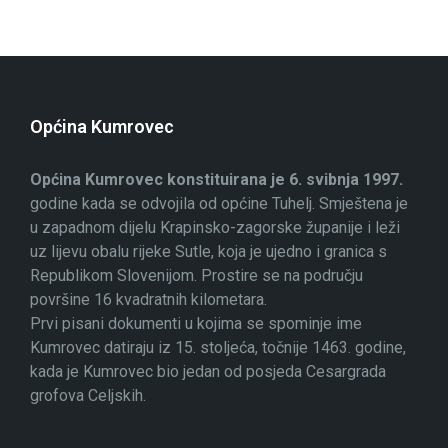
Općina Kumrovec
Općina Kumrovec konstituirana je 6. svibnja 1997.
godine kada se odvojila od općine Tuhelj. Smještena je
u zapadnom dijelu Krapinsko-zagorske županije i leži
uz lijevu obalu rijeke Sutle, koja je ujedno i granica s
Republikom Slovenijom. Prostire se na području
površine 16 kvadratnih kilometara.
Prvi pisani dokumenti u kojima se spominje ime
Kumrovec datiraju iz 15. stoljeća, točnije 1463. godine,
kada je Kumrovec bio jedan od posjeda Cesargrada
grofova Celjskih.