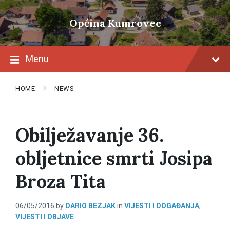
Skip
Skip
Skip
to
to
to
Općina Kumrovec
content
main
footer
navigation
Menu
HOME
NEWS
Obilježavanje 36.
obljetnice smrti Josipa
Broza Tita
06/05/2016
by
DARIO BEZJAK
in
VIJESTI I DOGAĐANJA
,
VIJESTI I OBJAVE