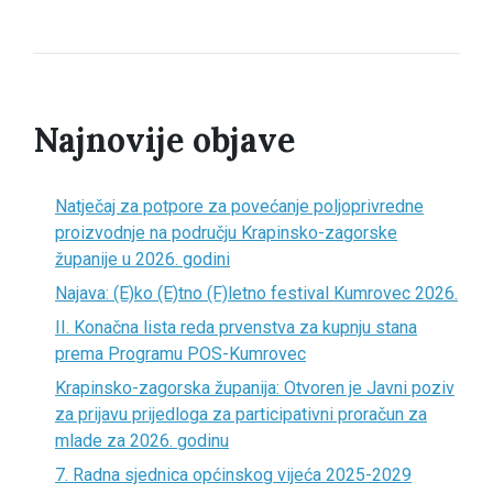
Najnovije objave
Natječaj za potpore za povećanje poljoprivredne
proizvodnje na području Krapinsko-zagorske
županije u 2026. godini
Najava: (E)ko (E)tno (F)letno festival Kumrovec 2026.
II. Konačna lista reda prvenstva za kupnju stana
prema Programu POS-Kumrovec
Krapinsko-zagorska županija: Otvoren je Javni poziv
za prijavu prijedloga za participativni proračun za
mlade za 2026. godinu
7. Radna sjednica općinskog vijeća 2025-2029