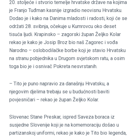
20. stoljeće i stvorio temelje hrvatske države na kojima
je Franjo Tuđman kasnije izgradio neovisnu Hrvatsku.
Dodao je i kako na Danima mladosti i radosti, koji će se
održati 28. svibnja, očekuje u Kumrovcu oko deset
tisuća ljudi. Krapinsko – zagorski župan Željko Kolar
rekao je kako je Josip Broz bio naš Zagorec i vođa
Narodno – oslobodilačke borbe koji je stavio Hrvatsku
na stranu pobjednika u Drugom svjetskom ratu, a osim
toga bio je i osnivač Pokreta nesvrstanih.
– Tito je puno napravio za današnju Hrvatsku, a
njegovim djelima trebaju se u budućnosti baviti
povjesničari – rekao je župan Željko Kolar.
Slovenac Stane Preskar, ispred Saveza boraca iz
susjedne Slovenije koji je na komemoraciju došao u
partizanskoj uniformi, rekao je kako je Tito bio legenda,