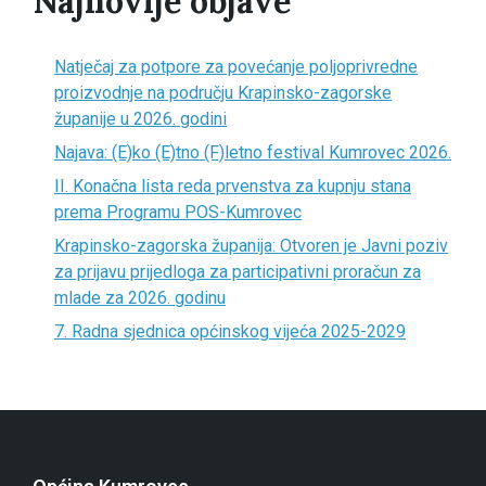
Najnovije objave
Natječaj za potpore za povećanje poljoprivredne
proizvodnje na području Krapinsko-zagorske
županije u 2026. godini
Najava: (E)ko (E)tno (F)letno festival Kumrovec 2026.
II. Konačna lista reda prvenstva za kupnju stana
prema Programu POS-Kumrovec
Krapinsko-zagorska županija: Otvoren je Javni poziv
za prijavu prijedloga za participativni proračun za
mlade za 2026. godinu
7. Radna sjednica općinskog vijeća 2025-2029