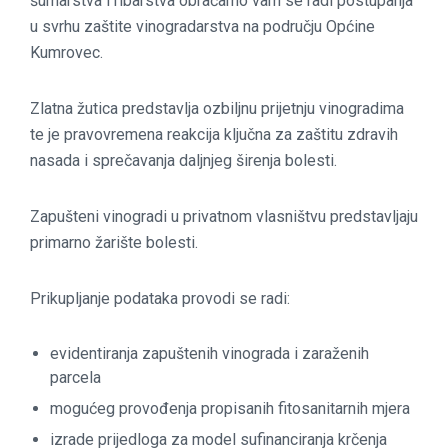
šumarstva i ribarstva obraćamo vam se radi postupanja
u svrhu zaštite vinogradarstva na području Općine
Kumrovec.
Zlatna žutica predstavlja ozbiljnu prijetnju vinogradima
te je pravovremena reakcija ključna za zaštitu zdravih
nasada i sprečavanja daljnjeg širenja bolesti.
Zapušteni vinogradi u privatnom vlasništvu predstavljaju
primarno žarište bolesti.
Prikupljanje podataka provodi se radi:
evidentiranja zapuštenih vinograda i zaraženih
parcela
mogućeg provođenja propisanih fitosanitarnih mjera
izrade prijedloga za model sufinanciranja krčenja