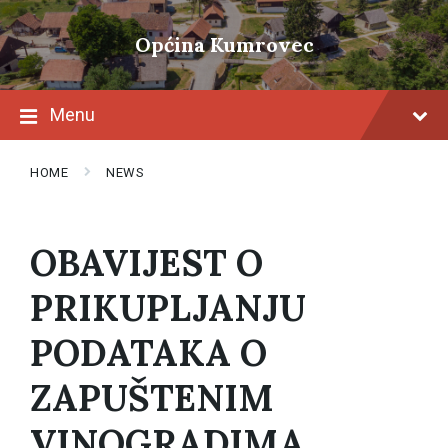
Skip
Skip
Skip
to
to
to
Općina Kumrovec
content
main
footer
navigation
Menu
HOME
NEWS
OBAVIJEST O
PRIKUPLJANJU
PODATAKA O
ZAPUŠTENIM
VINOGRADIMA