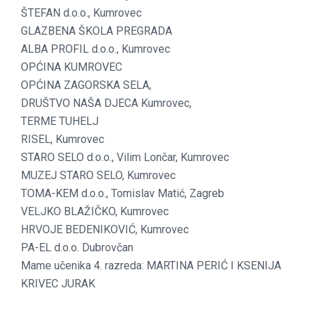
ŠTEFAN d.o.o., Kumrovec
GLAZBENA ŠKOLA PREGRADA
ALBA PROFIL d.o.o., Kumrovec
OPĆINA KUMROVEC
OPĆINA ZAGORSKA SELA,
DRUŠTVO NAŠA DJECA Kumrovec,
TERME TUHELJ
RISEL, Kumrovec
STARO SELO d.o.o., Vilim Lončar, Kumrovec
MUZEJ STARO SELO, Kumrovec
TOMA-KEM d.o.o., Tomislav Matić, Zagreb
VELJKO BLAŽIČKO, Kumrovec
HRVOJE BEDENIKOVIĆ, Kumrovec
PA-EL d.o.o. Dubrovčan
Mame učenika 4. razreda: MARTINA PERIĆ I KSENIJA
KRIVEC JURAK