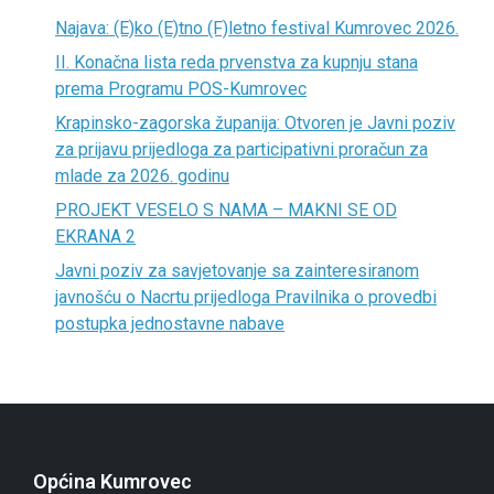
Najava: (E)ko (E)tno (F)letno festival Kumrovec 2026.
II. Konačna lista reda prvenstva za kupnju stana
prema Programu POS-Kumrovec
Krapinsko-zagorska županija: Otvoren je Javni poziv
za prijavu prijedloga za participativni proračun za
mlade za 2026. godinu
PROJEKT VESELO S NAMA – MAKNI SE OD
EKRANA 2
Javni poziv za savjetovanje sa zainteresiranom
javnošću o Nacrtu prijedloga Pravilnika o provedbi
postupka jednostavne nabave
Općina Kumrovec