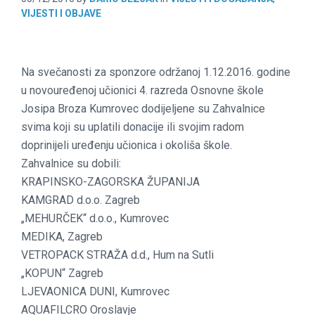
VIJESTI I OBJAVE
Na svečanosti za sponzore održanoj 1.12.2016. godine
u novouređenoj učionici 4. razreda Osnovne škole
Josipa Broza Kumrovec dodijeljene su Zahvalnice
svima koji su uplatili donacije ili svojim radom
doprinijeli uređenju učionica i okoliša škole.
Zahvalnice su dobili:
KRAPINSKO-ZAGORSKA ŽUPANIJA
KAMGRAD d.o.o. Zagreb
„MEHURČEK“ d.o.o., Kumrovec
MEDIKA, Zagreb
VETROPACK STRAŽA d.d., Hum na Sutli
„KOPUN“ Zagreb
LJEVAONICA DUNI, Kumrovec
AQUAFILCRO Oroslavje