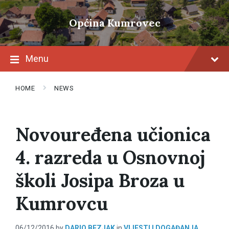
Skip
Skip
Skip
to
to
to
Općina Kumrovec
content
main
footer
navigation
Menu
HOME
NEWS
Novouređena učionica
4. razreda u Osnovnoj
školi Josipa Broza u
Kumrovcu
06/12/2016
by
DARIO BEZJAK
in
VIJESTI I DOGAĐANJA
,