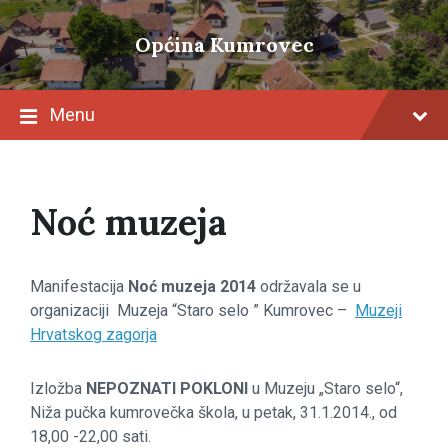
Skip
Skip
Skip
to
to
to
Općina Kumrovec
content
main
footer
navigation
Menu
Noć muzeja
Manifestacija
Noć muzeja 2014
održavala se u
organizaciji Muzeja “Staro selo ” Kumrovec –
Muzeji
Hrvatskog zagorja
Izložba
NEPOZNATI POKLONI
u Muzeju „Staro selo“,
Niža pučka kumrovečka škola, u petak, 31.1.2014., od
18,00 -22,00 sati.