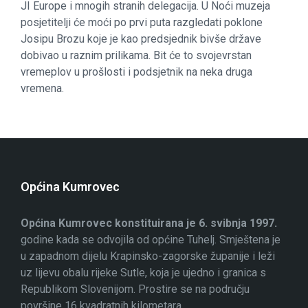
JI Europe i mnogih stranih delegacija. U Noći muzeja
posjetitelji će moći po prvi puta razgledati poklone
Josipu Brozu koje je kao predsjednik bivše države
dobivao u raznim prilikama. Bit će to svojevrstan
vremeplov u prošlosti i podsjetnik na neka druga
vremena.
Općina Kumrovec
Općina Kumrovec konstituirana je 6. svibnja 1997.
godine kada se odvojila od općine Tuhelj. Smještena je
u zapadnom dijelu Krapinsko-zagorske županije i leži
uz lijevu obalu rijeke Sutle, koja je ujedno i granica s
Republikom Slovenijom. Prostire se na području
površine 16 kvadratnih kilometara.