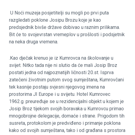
U Noći muzeja posjetitelji su mogli po prvi puta
razgledati poklone Josipu Brozu koje je kao
predsjednik bivše države dobivao u raznim prilikama.
Bit će to svojevrstan vremeplov u prošlosti i podsjetnik
na neka druga vremena.
.Kao dječak krenuo je iz Kumrovca na školovanje u
svijet. Nitko tada nije ni slutio da će mali Josip Broz
postati jedna od najpoznatijih ličnosti 20.st. Isprva
zatečeni životnim putom svog sumještana, Kumrovčani
tek kasnije postaju svjesni njegovog imena na
prostorima JI Europe i u svijetu. Hotel Kumrovec
1962.g. preuređuje se u rezidencijalni objekt u kojem je
Josip Broz tijekom svojih boravaka u Kumrovcu primao
mnogobrojne delegacije, domaće i strane. Prigodom tih
susreta, protokolom je predviđeno i primanje poklona
kako od svojih sumještana, tako i od građana s prostora